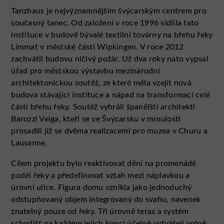
Tanzhaus je nejvýznamnějším švýcarským centrem pro
současný tanec. Od založení v roce 1996 sídlila tato
instituce v budově bývalé textilní továrny na břehu řeky
Limmat v městské části Wipkingen. V roce 2012
zachvátil budovu ničivý požár. Už dva roky nato vypsal
úřad pro městskou výstavbu mezinárodní
architektonickou soutěž, ze které měla vzejít nová
budova stávající instituce a nápad na transformaci celé
části břehu řeky. Soutěž vyhráli španělští architekti
Barozzi Veiga, kteří se ve Švýcarsku v minulosti
prosadili již se dvěma realizacemi pro muzea v Churu a
Lausanne.
Cílem projektu bylo reaktivovat dění na promenádě
podél řeky a předefinovat vztah mezi náplavkou a
úrovní ulice. Figura domu vznikla jako jednoduchý
odstupňovaný objem integrovaný do svahu, navenek
znatelný pouze od řeky. Tři úrovně teras a systém
schodišť na každém jejich konci účelně vytvářejí volně