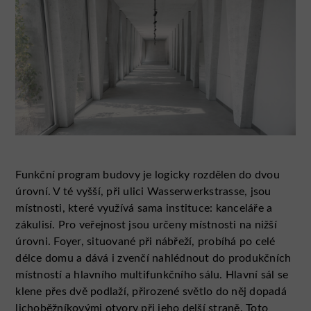
Funkční program budovy je logicky rozdělen do dvou
úrovní. V té vyšší, při ulici Wasserwerkstrasse, jsou
místnosti, které využívá sama instituce: kanceláře a
zákulisí. Pro veřejnost jsou určeny místnosti na nižší
úrovni. Foyer, situované při nábřeží, probíhá po celé
délce domu a dává i zvenčí nahlédnout do produkčních
místností a hlavního multifunkčního sálu. Hlavní sál se
klene přes dvě podlaží, přirozené světlo do něj dopadá
lichoběžníkovými otvory při jeho delší straně. Toto