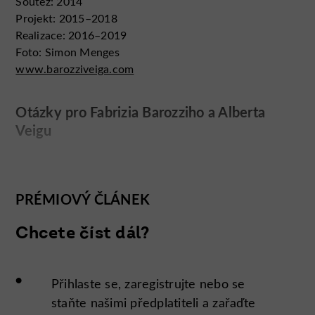
Soutěž: 2014
Projekt: 2015–2018
Realizace: 2016–2019
Foto: Simon Menges
www.barozziveiga.com
Otázky pro Fabrizia Barozziho a Alberta
Veigu
Volba betonu vám umožňuje mít při navrhování
relativně volné ruce ve formování hmot a vytváření
silné estetiky a siluety domu. Jak se vám s ním
PRÉMIOVÝ ČLÁNEK
pracuje?
Při navrhování každého z našich projektů se snažíme
Chcete číst dál?
experimentovat s různými technik
•
Přihlaste se, zaregistrujte nebo se
staňte našimi předplatiteli a zařaďte