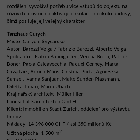
rozdělení vyvolává potřebu více vstupů do objektu na
různých úrovních a aktivuje cirkulaci lidí okolo budovy,
čímž posiluje její veřejný charakter.
Tanzhaus Curych
Místo: Curych, Švýcarsko
Autor: Barozzi Veiga / Fabrizio Barozzi, Alberto Veiga
Spoluautor: Katrin Baumgarten, Verena Recla, Patrick
Boner, Paola Calcavecchia, Raquel Corney, Marta
Grządziel, Adrien Mans, Cristina Porta, Agnieszka
Samsel, Ivanna Sanjuan, Malte Sunder-Plassmann,
Diletta Trinari, Maria Ubach
Krajinářský architekt: Müller Illien
Landschaftsarchitekten GmbH
Klient: Immobilien Stadt Zürich, oddělení pro výstavbu
budov
Náklady: 14 398 000 CHF / asi 350 milionů Kč
2
Užitná plocha: 1 500 m