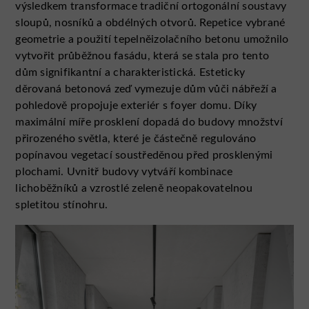
výsledkem transformace tradiční ortogonální soustavy
sloupů, nosníků a obdélných otvorů. Repetice vybrané
geometrie a použití tepelněizolačního betonu umožnilo
vytvořit průběžnou fasádu, která se stala pro tento
dům signifikantní a charakteristická. Esteticky
děrovaná betonová zeď vymezuje dům vůči nábřeží a
pohledově propojuje exteriér s foyer domu. Díky
maximální míře prosklení dopadá do budovy množství
přirozeného světla, které je částečně regulováno
popínavou vegetací soustředěnou před prosklenými
plochami. Uvnitř budovy vytváří kombinace
lichoběžníků a vzrostlé zeleně neopakovatelnou
spletitou stínohru.