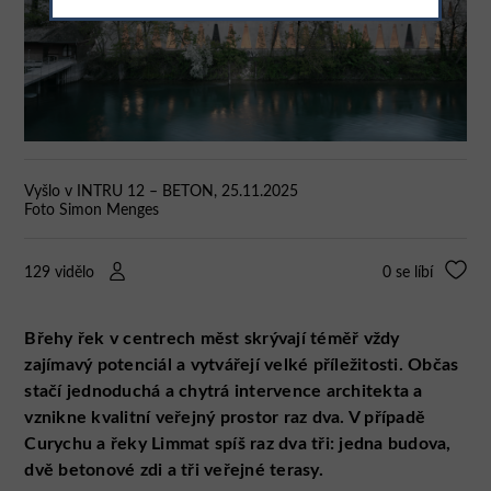
Vyšlo v INTRU 12 – BETON, 25.11.2025
Foto Simon Menges
129 vidělo
0
se líbí
Břehy řek v centrech měst skrývají téměř vždy
zajímavý potenciál a vytvářejí velké příležitosti. Občas
stačí jednoduchá a chytrá intervence architekta a
vznikne kvalitní veřejný prostor raz dva. V případě
Curychu a řeky Limmat spíš raz dva tři: jedna budova,
dvě betonové zdi a tři veřejné terasy.