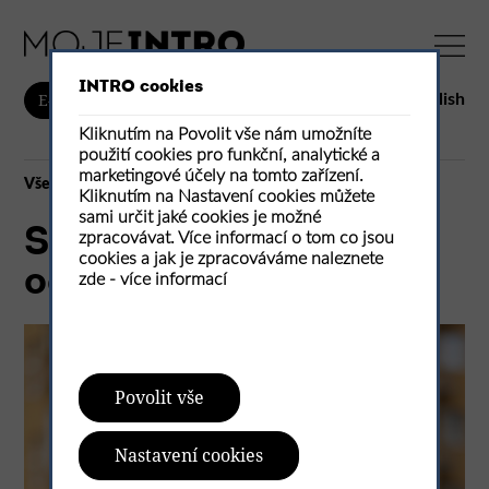
INTRO cookies
English
E-shop
Kliknutím na Povolit vše nám umožníte
použití cookies pro funkční, analytické a
marketingové účely na tomto zařízení.
Vše
Kliknutím na Nastavení cookies můžete
sami určit jaké cookies je možné
Systém BEST-ROCK
zpracovávat. Více informací o tom co jsou
cookies a jak je zpracováváme naleznete
očima architekta
zde -
více informací
Povolit vše
Nastavení cookies