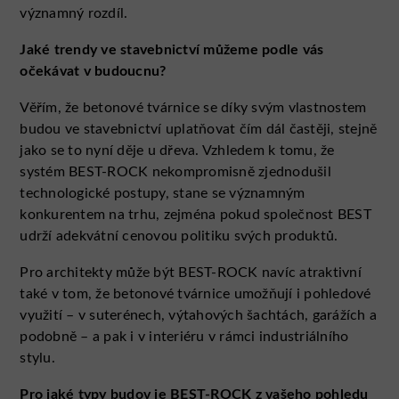
významný rozdíl.
Jaké trendy ve stavebnictví můžeme podle vás
očekávat v budoucnu?
Věřím, že betonové tvárnice se díky svým vlastnostem
budou ve stavebnictví uplatňovat čím dál častěji, stejně
jako se to nyní děje u dřeva. Vzhledem k tomu, že
systém BEST-ROCK nekompromisně zjednodušil
technologické postupy, stane se významným
konkurentem na trhu, zejména pokud společnost BEST
udrží adekvátní cenovou politiku svých produktů.
Pro architekty může být BEST-ROCK navíc atraktivní
také v tom, že betonové tvárnice umožňují i pohledové
využití – v suterénech, výtahových šachtách, garážích a
podobně – a pak i v interiéru v rámci industriálního
stylu.
Pro jaké typy budov je BEST-ROCK z vašeho pohledu