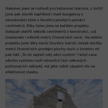
Nakonec jsem se rozhodl pro betonové tvárnice, z nichž
jsme pak stavěli například i malé bungalovy s
obvodovými zdmi o tloušťce pouhých patnáct
centimetrů. Díky tomu jsme na každém projektu
dokázali ušetřit několik centimetrů v konstrukci, což
znamenalo i několik metrů čtverečních navíc. Na dalším
projektu jsme díky menší tloušťce tvárnic získali desítky
metrů čtverečních prodejní plochy navíc a investor mi
pak řekl: „To mi zaplatí celý zdicí systém.“ I když cena
zdicího systému tvoří minoritní část celkových
pořizovacích nákladů, má jeho výběr zásadní vliv na
efektivnost stavby.