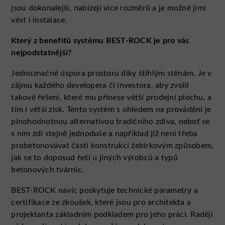
jsou dokonalejší, nabízejí více rozměrů a je možné jimi
vést i instalace.
Který z benefitů systému BEST-ROCK je pro vás
nejpodstatnější?
Jednoznačně úspora prostoru díky štíhlým stěnám. Je v
zájmu každého developera či investora, aby zvolil
takové řešení, které mu přinese větší prodejní plochu, a
tím i větší zisk. Tento systém s ohledem na provádění je
plnohodnotnou alternativou tradičního zdiva, neboť se
s ním zdí stejně jednoduše a například již není třeba
probetonovávat části konstrukcí žebírkovým způsobem,
jak se to doposud řeší u jiných výrobců a typů
betonových tvárnic.
BEST-ROCK navíc poskytuje technické parametry a
certifikace ze zkoušek, které jsou pro architekta a
projektanta základním podkladem pro jeho práci. Raději