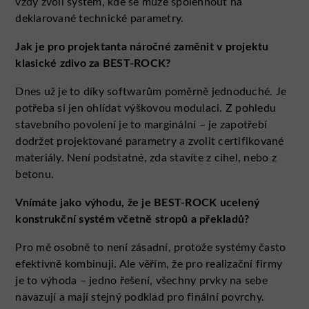
vždy zvolí systém, kde se může spolehnout na
deklarované technické parametry.
Jak je pro projektanta náročné zaměnit v projektu
klasické zdivo za BEST-ROCK?
Dnes už je to díky softwarům poměrně jednoduché. Je
potřeba si jen ohlídat výškovou modulaci. Z pohledu
stavebního povolení je to marginální – je zapotřebí
dodržet projektované parametry a zvolit certifikované
materiály. Není podstatné, zda stavíte z cihel, nebo z
betonu.
Vnímáte jako výhodu, že je BEST-ROCK ucelený
konstrukční systém včetně stropů a překladů?
Pro mě osobně to není zásadní, protože systémy často
efektivně kombinuji. Ale věřím, že pro realizační firmy
je to výhoda – jedno řešení, všechny prvky na sebe
navazují a mají stejný podklad pro finální povrchy.