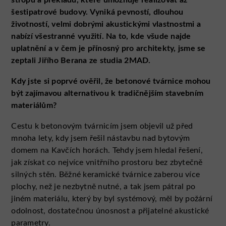
stropů a překladů, které umožňuje realizovat až
šestipatrové budovy. Vyniká pevností, dlouhou
životností, velmi dobrými akustickými vlastnostmi a
nabízí všestranné využití. Na to, kde všude najde
uplatnění a v čem je přínosný pro architekty, jsme se
zeptali Jiřího Berana ze studia 2MAD.
Kdy jste si poprvé ověřil, že betonové tvárnice mohou
být zajímavou alternativou k tradičnějším stavebním
materiálům?
Cestu k betonovým tvárnicím jsem objevil už před
mnoha lety, kdy jsem řešil nástavbu nad bytovým
domem na Kavčích horách. Tehdy jsem hledal řešení,
jak získat co nejvíce vnitřního prostoru bez zbytečně
silných stěn. Běžné keramické tvárnice zaberou více
plochy, než je nezbytně nutné, a tak jsem pátral po
jiném materiálu, který by byl systémový, měl by požární
odolnost, dostatečnou únosnost a přijatelné akustické
parametry.