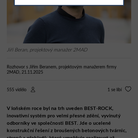
Jiří Beran, projektový manažer 2MAD
Rozhovor s Jiřím Beranem, projektovým manažerem firmy
2MAD, 21.11.2025
555 vidělo
1
se líbí
V loňském roce byl na trh uveden BEST-ROCK,
inovativní systém pro velmi přesné zdění, vyvinutý
odborníky ve společnosti BEST. Jde o ucelené
konstrukční řešení z broušených betonových tvárnic,