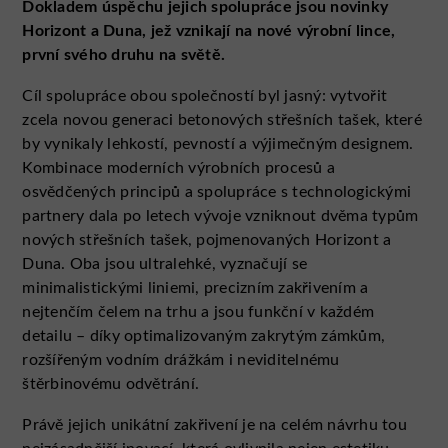
Dokladem úspěchu jejich spolupráce jsou novinky
Horizont a Duna, jež vznikají na nové výrobní lince,
první svého druhu na světě.
Cíl spolupráce obou společností byl jasný: vytvořit
zcela novou generaci betonových střešních tašek, které
by vynikaly lehkostí, pevností a výjimečným designem.
Kombinace moderních výrobních procesů a
osvědčených principů a spolupráce s technologickými
partnery dala po letech vývoje vzniknout dvěma typům
nových střešních tašek, pojmenovaných Horizont a
Duna. Oba jsou ultralehké, vyznačují se
minimalistickými liniemi, precizním zakřivením a
nejtenčím čelem na trhu a jsou funkční v každém
detailu – díky optimalizovaným zakrytým zámkům,
rozšířeným vodním drážkám i neviditelnému
štěrbinovému odvětrání.
Právě jejich unikátní zakřivení je na celém návrhu tou