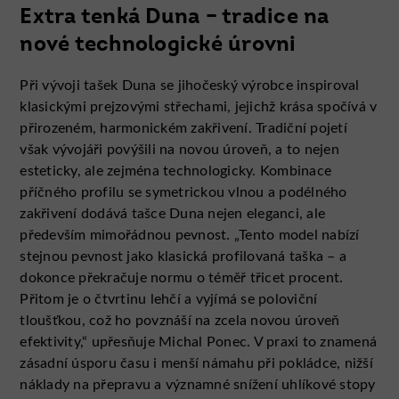
Extra tenká Duna – tradice na
nové technologické úrovni
Při vývoji tašek Duna se jihočeský výrobce inspiroval
klasickými prejzovými střechami, jejichž krása spočívá v
přirozeném, harmonickém zakřivení. Tradiční pojetí
však vývojáři povýšili na novou úroveň, a to nejen
esteticky, ale zejména technologicky. Kombinace
příčného profilu se symetrickou vlnou a podélného
zakřivení dodává tašce Duna nejen eleganci, ale
především mimořádnou pevnost. „Tento model nabízí
stejnou pevnost jako klasická profilovaná taška – a
dokonce překračuje normu o téměř třicet procent.
Přitom je o čtvrtinu lehčí a vyjímá se poloviční
tloušťkou, což ho povznáší na zcela novou úroveň
efektivity,“ upřesňuje Michal Ponec. V praxi to znamená
zásadní úsporu času i menší námahu při pokládce, nižší
náklady na přepravu a významné snížení uhlíkové stopy