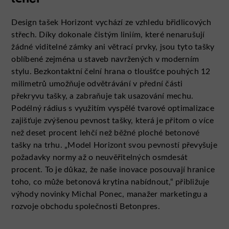
Design tašek Horizont vychází ze vzhledu břidlicových
střech. Díky dokonale čistým liniím, které nenarušují
žádné viditelné zámky ani větrací prvky, jsou tyto tašky
oblíbené zejména u staveb navržených v moderním
stylu. Bezkontaktní čelní hrana o tloušťce pouhých 12
milimetrů umožňuje odvětrávání v přední části
překryvu tašky, a zabraňuje tak usazování mechu.
Podélný rádius s využitím vyspělé tvarové optimalizace
zajišťuje zvýšenou pevnost tašky, která je přitom o více
než deset procent lehčí než běžné ploché betonové
tašky na trhu. „Model Horizont svou pevností převyšuje
požadavky normy až o neuvěřitelných osmdesát
procent. To je důkaz, že naše inovace posouvají hranice
toho, co může betonová krytina nabídnout,“ přibližuje
výhody novinky Michal Ponec, manažer marketingu a
rozvoje obchodu společnosti Betonpres.