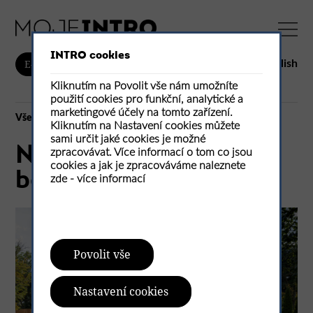
INTRO cookies
English
E-shop
Kliknutím na Povolit vše nám umožníte
použití cookies pro funkční, analytické a
marketingové účely na tomto zařízení.
Vše
Kliknutím na Nastavení cookies můžete
sami určit jaké cookies je možné
Nová éra lehkých
zpracovávat. Více informací o tom co jsou
cookies a jak je zpracováváme naleznete
betonových střech
zde -
více informací
Povolit vše
Nastavení cookies