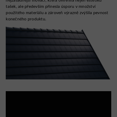
nejzásadnější inovací, která ovlivnila nejen estetiku
tašek, ale především přinesla úsporu v množství
použitého materiálu a zároveň výrazně zvýšila pevnost
konečného produktu.