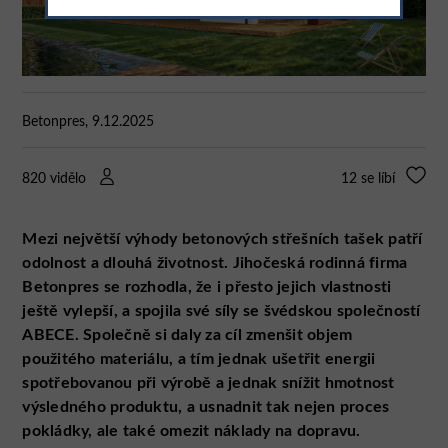
Betonpres, 9.12.2025
820 vidělo
12
se líbí
Mezi největší výhody betonových střešních tašek patří
odolnost a dlouhá životnost. Jihočeská rodinná firma
Betonpres se rozhodla, že i přesto jejich vlastnosti
ještě vylepší, a spojila své síly se švédskou společností
ABECE. Společně si daly za cíl zmenšit objem
použitého materiálu, a tím jednak ušetřit energii
spotřebovanou při výrobě a jednak snížit hmotnost
výsledného produktu, a usnadnit tak nejen proces
pokládky, ale také omezit náklady na dopravu.