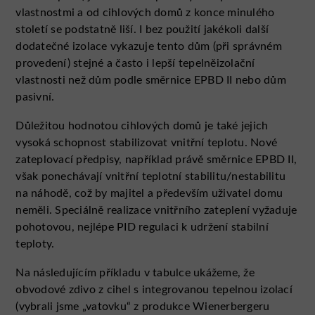
vlastnostmi a od cihlových domů z konce minulého
století se podstatně liší. I bez použití jakékoli další
dodatečné izolace vykazuje tento dům (při správném
provedení) stejné a často i lepší tepelněizolační
vlastnosti než dům podle směrnice EPBD II nebo dům
pasivní.
Důležitou hodnotou cihlových domů je také jejich
vysoká schopnost stabilizovat vnitřní teplotu. Nové
zateplovací předpisy, například právě směrnice EPBD II,
však ponechávají vnitřní teplotní stabilitu/nestabilitu
na náhodě, což by majitel a především uživatel domu
neměli. Speciálně realizace vnitřního zateplení vyžaduje
pohotovou, nejlépe PID regulaci k udržení stabilní
teploty.
Na následujícím příkladu v tabulce ukážeme, že
obvodové zdivo z cihel s integrovanou tepelnou izolací
(vybrali jsme „vatovku“ z produkce Wienerbergeru