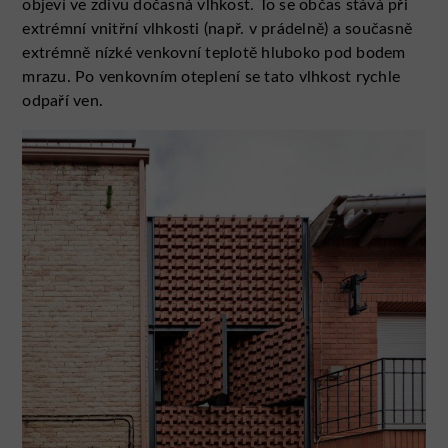
objeví ve zdivu dočasná vlhkost. To se občas stává při
extrémní vnitřní vlhkosti (např. v prádelně) a současně
extrémně nízké venkovní teplotě hluboko pod bodem
mrazu. Po venkovním oteplení se tato vlhkost rychle
odpaří ven.