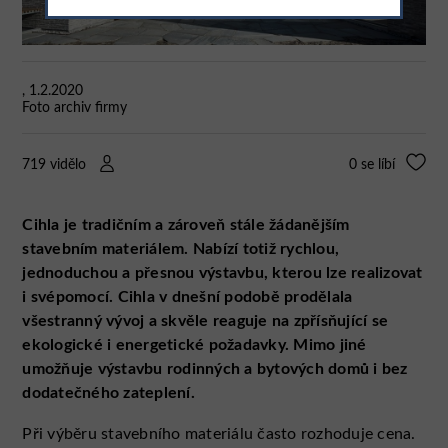
, 1.2.2020
Foto archiv firmy
719 vidělo
0
se líbí
Cihla je tradičním a zároveň stále žádanějším
stavebním materiálem. Nabízí totiž rychlou,
jednoduchou a přesnou výstavbu, kterou lze realizovat
i svépomocí. Cihla v dnešní podobě prodělala
všestranný vývoj a skvěle reaguje na zpřísňující se
ekologické i energetické požadavky. Mimo jiné
umožňuje výstavbu rodinných a bytových domů i bez
dodatečného zateplení.
Při výběru stavebního materiálu často rozhoduje cena.