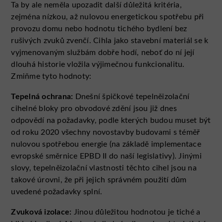
Ta by ale neměla upozadit další důležitá kritéria,
zejména nízkou, až nulovou energetickou spotřebu při
provozu domu nebo hodnotu tichého bydlení bez
rušivých zvuků zvenčí. Cihla jako stavební materiál se k
vyjmenovaným službám dobře hodí, neboť do ní její
dlouhá historie vložila výjimečnou funkcionalitu.
Zmiňme tyto hodnoty:
Tepelná ochrana:
Dnešní špičkové tepelněizolační
cihelné bloky pro obvodové zdění jsou již dnes
odpovědí na požadavky, podle kterých budou muset být
od roku 2020 všechny novostavby budovami s téměř
nulovou spotřebou energie (na základě implementace
evropské směrnice EPBD II do naší legislativy). Jinými
slovy, tepelněizolační vlastnosti těchto cihel jsou na
takové úrovni, že při jejich správném použití dům
uvedené požadavky splní.
Zvuková izolace:
Jinou důležitou hodnotou je tiché a