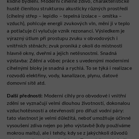
klidné bydlení. Moderní cihelné zdivo, charakteristické
hustě členitou strukturou akusticky různých prostředí
(cihelný střep – lepidlo – tepelná izolace – omítka –
vzduch), pohlcuje energii zvukových vln, mění ji v teplo
a potlačuje či vylučuje vznik rezonancí. Výsledkem je
výrazný útlum při prostupu zvuku v obvodových i
vnitřních stěnách; zvuk proniká z okolí do místnosti
hlavně okny, dveřmi a jejich netěsnostmi. Snadná
výstavba: Zdění a vůbec práce s uvedenými moderními
cihelnými bloky je snadná a rychlá. To se týká i realizace
rozvodů elektřiny, vody, kanalizace, plynu, datové
domovní sítě atd.
Další přednosti:
Moderní cihly pro obvodové i vnitřní
zdění se vyznačují velmi dlouhou životností, dokonalou
vzduchotěsností a otevřeností pro difuzi vodní páry:
tato vlastnost je velmi důležitá, neboť umožňuje účinné
vysoušení zdiva nejen po jeho výstavbě (kdy používáme
mokrou maltu), ale i tehdy, kdy se z jakýchkoli důvodů