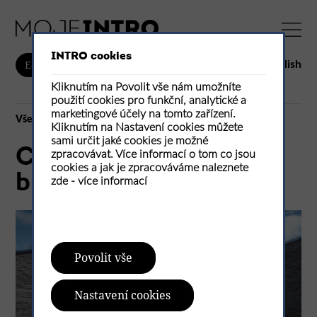
INTRO cookies
English
E-shop
Kliknutím na Povolit vše nám umožníte
použití cookies pro funkční, analytické a
marketingové účely na tomto zařízení.
Vše
Kliknutím na Nastavení cookies můžete
sami určit jaké cookies je možné
Cihlový dům – bydlení
zpracovávat. Více informací o tom co jsou
cookies a jak je zpracováváme naleznete
budoucnosti
zde -
více informací
Povolit vše
Nastavení cookies