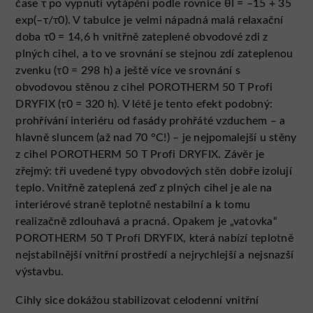
čase τ po vypnutí vytápění podle rovnice θI = –15 + 35
exp(–τ/τ0). V tabulce je velmi nápadná malá relaxační
doba τ0 = 14,6 h vnitřně zateplené obvodové zdi z
plných cihel, a to ve srovnání se stejnou zdí zateplenou
zvenku (τ0 = 298 h) a ještě více ve srovnání s
obvodovou stěnou z cihel POROTHERM 50 T Profi
DRYFIX (τ0 = 320 h). V létě je tento efekt podobný:
prohřívání interiéru od fasády prohřáté vzduchem – a
hlavně sluncem (až nad 70 °C!) – je nejpomalejší u stěny
z cihel POROTHERM 50 T Profi DRYFIX. Závěr je
zřejmý: tři uvedené typy obvodových stěn dobře izolují
teplo. Vnitřně zateplená zeď z plných cihel je ale na
interiérové straně teplotně nestabilní a k tomu
realizačně zdlouhavá a pracná. Opakem je „vatovka“
POROTHERM 50 T Profi DRYFIX, která nabízí teplotně
nejstabilnější vnitřní prostředí a nejrychlejší a nejsnazší
výstavbu.
Cihly sice dokážou stabilizovat celodenní vnitřní