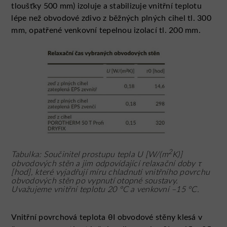
tloušťky 500 mm) izoluje a stabilizuje vnitřní teplotu
lépe než obvodové zdivo z běžných plných cihel tl. 300
mm, opatřené venkovní tepelnou izolací tl. 200 mm.
2
Tabulka: Součinitel prostupu tepla U [W/(m
K)]
obvodových stěn a jim odpovídající relaxační doby τ
[hod], které vyjadřují míru chladnutí vnitřního povrchu
obvodových stěn po vypnutí otopné soustavy.
Uvažujeme vnitřní teplotu 20 °C a venkovní –15 °C.
Vnitřní povrchová teplota θI obvodové stěny klesá v