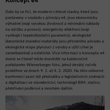
Koncept e4
Dalo by se říci, že moderní cihlové stavby, které jsou
postaveny v souladu s principy e4, jsou ekonomicky
výhodné (mají vysokou životnost a minimální náklady
na údržbu a provoz), energeticky efektivní (mají
vynikající tepelněizolační parametry), ekologické
(keramické stavební materiály jsou přírodního původu a
ekologická stopa plynoucí z výroby a užití cihel je
zanedbatelná) a estetické. Více informací o konceptu e4
domů se čtenář může dozvědět na každoročně
pořádaném Wienerberger fóru, jehož devátý ročník
proběhne ve dnech 9. 1. až 4. 2. 2020. Na této odborné
konferenci zazní též přednášky o legislativních změnách
a digitalizaci ve stavebnictví, technologii BIM, statice,
přehřívání podkroví a mnohém dalším.