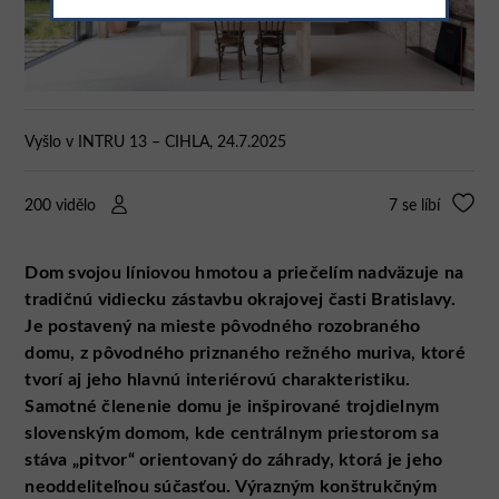
Vyšlo v INTRU 13 – CIHLA, 24.7.2025
200 vidělo
7
se líbí
Dom svojou líniovou hmotou a priečelím nadväzuje na
tradičnú vidiecku zástavbu okrajovej časti Bratislavy.
Je postavený na mieste pôvodného rozobraného
domu, z pôvodného priznaného režného muriva, ktoré
tvorí aj jeho hlavnú interiérovú charakteristiku.
Samotné členenie domu je inšpirované trojdielnym
slovenským domom, kde centrálnym priestorom sa
stáva „pitvor“ orientovaný do záhrady, ktorá je jeho
neoddeliteľnou súčasťou. Výrazným konštrukčným