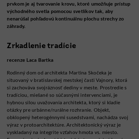
prvkom je aj tvarovanie krovu, ktoré umožňuje prístup
východného svetla pomocou svetlíkov tak, aby
nenarúšal pohľadovú kontinuálnu plochu strechy zo
záhrady.
Zrkadlenie tradície
recenze Laca Bartka
Rodinný dom od architekta Martina Skočeka je
situovaný v bratislavskej mestskej časti Vajnory, ktorá
si zachováva svojráznosť dediny v meste. Prostredie s
tradíciou, miešané so súčasnými intervenciami, je
hybnou silou uvažovania architekta, ktorý si kladie
otázky pre urbánne/rurálne rozhranie. Objekt,
obklopený heterogénnymi susedstvami, nachádza svoj
výraz v protoarchitektúre. Architektonický výraz je
vyskladaný na integrite vzťahov hmota vs. miesto.