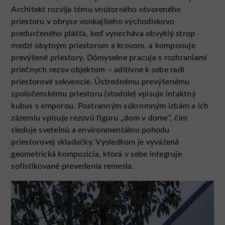
Architekt rozvíja tému vnútorného otvoreného
priestoru v obryse vonkajšieho východiskovo
predurčeného plášťa, keď vynecháva obvyklý strop
medzi obytným priestorom a krovom, a komponuje
prevýšené priestory. Dômyselne pracuje s rozhraniami
priečnych rezov objektom – aditívne k sebe radí
priestorové sekvencie. Ústrednému prevýšenému
spoločenskému priestoru (stodole) vpisuje intaktný
kubus s emporou. Postranným súkromným izbám a ich
zázemiu vpisuje rezovú figúru „dom v dome“, čím
sleduje svetelnú a environmentálnu pohodu
priestorovej skladačky. Výsledkom je vyvážená
geometrická kompozícia, ktorá v sebe integruje
sofistikované prevedenia remesla.