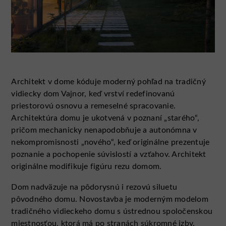
Architekt v dome kóduje moderný pohľad na tradičný
vidiecky dom Vajnor, keď vrství redefinovanú
priestorovú osnovu a remeselné spracovanie.
Architektúra domu je ukotvená v poznaní „starého“,
pričom mechanicky nenapodobňuje a autonómna v
nekompromisnosti „nového“, keď originálne prezentuje
poznanie a pochopenie súvislostí a vzťahov. Architekt
originálne modifikuje figúru rezu domom.
Dom nadväzuje na pôdorysnú i rezovú siluetu
pôvodného domu. Novostavba je moderným modelom
tradičného vidieckeho domu s ústrednou spoločenskou
miestnosťou, ktorá má po stranách súkromné izby.