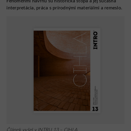
Fenoménmi návrhu sú historická stopa a jej súčasná
interpretácia, práca s prírodnými materiálmi a remeslo.
Článek vyšel v
INTRU 13 – CIHLA
.