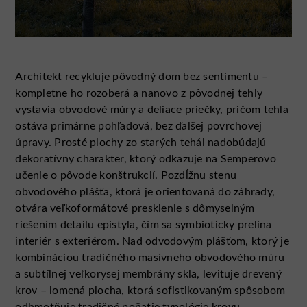
Architekt recykluje pôvodný dom bez sentimentu –
kompletne ho rozoberá a nanovo z pôvodnej tehly
vystavia obvodové múry a deliace priečky, pričom tehla
ostáva primárne pohľadová, bez ďalšej povrchovej
úpravy. Prosté plochy zo starých tehál nadobúdajú
dekoratívny charakter, ktorý odkazuje na Semperovo
učenie o pôvode konštrukcií. Pozdĺžnu stenu
obvodového plášťa, ktorá je orientovaná do záhrady,
otvára veľkoformátové presklenie s dômyselným
riešením detailu epistyla, čím sa symbioticky prelína
interiér s exteriérom. Nad odvodovým plášťom, ktorý je
kombináciou tradičného masívneho obvodového múru
a subtílnej veľkorysej membrány skla, levituje drevený
krov – lomená plocha, ktorá sofistikovaným spôsobom