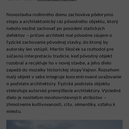
Novostavba rodinného domu zachováva pôdorysnú
stopu a architektonický ráz pôvodného objektu, ktorý
nebolo možné zachovať po posúdení statických
defektov – pričom architekt mal pôvodne záujem o
fyzické zachovanie pôvodnej stavby, do ktorej by
autorsky len vstúpil. Martin Skoček sa rozhodol pre
súčasnú interpretáciu tradície, keď pôvodný objekt
rozobral a recykluje ho v novej stavbe, a jeho dielo
zapadá do mozaiky historickej stopy Vajnor. Rozsahom
malý objekt v sebe integruje koncentrované uvažovanie
o podstate architektúry. Fyzická podstata objektu
stelesňuje autorské premýšľanie architektúry. Výsledné
dielo je nositeľom mnohovrstevných atribútov –
zhmotnenie kultivovanosti, citu, sémantiky, vzťahu k
miestu.