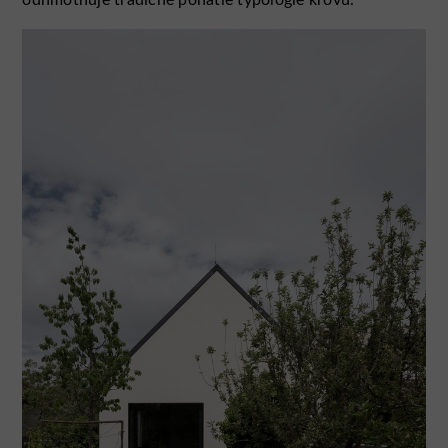
odhmotňuje tradičné poňatie typológie krovu.