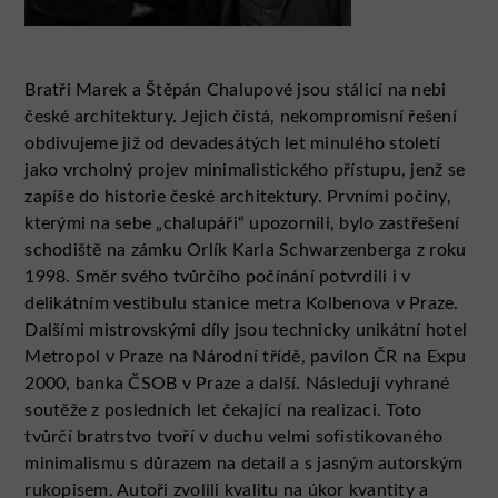
Bratři Marek a Štěpán Chalupové jsou stálicí na nebi
české architektury. Jejich čistá, nekompromisní řešení
obdivujeme již od devadesátých let minulého století
jako vrcholný projev minimalistického přístupu, jenž se
zapíše do historie české architektury. Prvními počiny,
kterými na sebe „chalupáři“ upozornili, bylo zastřešení
schodiště na zámku Orlík Karla Schwarzenberga z roku
1998. Směr svého tvůrčího počínání potvrdili i v
delikátním vestibulu stanice metra Kolbenova v Praze.
Dalšími mistrovskými díly jsou technicky unikátní hotel
Metropol v Praze na Národní třídě, pavilon ČR na Expu
2000, banka ČSOB v Praze a další. Následují vyhrané
soutěže z posledních let čekající na realizaci. Toto
tvůrčí bratrstvo tvoří v duchu velmi sofistikovaného
minimalismu s důrazem na detail a s jasným autorským
rukopisem. Autoři zvolili kvalitu na úkor kvantity a