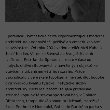
Sporadical, sympatická parta experimentující s moderní
architekturou odpovědně, pečlivě a s empatií ke všem
souvislostem. Od roku 2004 vedou ateliér Aleš Kubalík,
Josef Kocián, Veronika Sávová a dříve ještě Jakub
Našinec a Petr Janda. Sporadical roste v čase od
malých, citlivě situovaných a navržených objektů ke
stavbám a urbanismu většího rozsahu. Práce
Sporadicalu v celé škále typologií a měřítek dlouhodobě
drží vysokou kvalitu fyzické i nefyzické složky
architektury. Mezi realizacemi zaujala především
stříbrná kopulovitá stavba sportovní haly v Dolních
Břežanech, terapeutická komunita Heřmaň, mateřská
škola Podhrad v Humpolci, Brána do Borského parku v