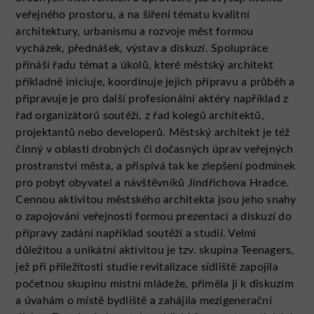
veřejného prostoru, a na šíření tématu kvalitní
architektury, urbanismu a rozvoje měst formou
vycházek, přednášek, výstav a diskuzí. Spolupráce
přináší řadu témat a úkolů, které městský architekt
příkladně iniciuje, koordinuje jejich přípravu a průběh a
připravuje je pro další profesionální aktéry například z
řad organizátorů soutěží, z řad kolegů architektů,
projektantů nebo developerů. Městský architekt je též
činný v oblasti drobných či dočasných úprav veřejných
prostranství města, a přispívá tak ke zlepšení podmínek
pro pobyt obyvatel a návštěvníků Jindřichova Hradce.
Cennou aktivitou městského architekta jsou jeho snahy
o zapojování veřejnosti formou prezentací a diskuzí do
přípravy zadání například soutěží a studií. Velmi
důležitou a unikátní aktivitou je tzv. skupina Teenagers,
jež při příležitosti studie revitalizace sídliště zapojila
početnou skupinu místní mládeže, přiměla ji k diskuzím
a úvahám o místě bydliště a zahájila mezigenerační