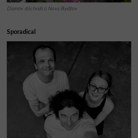
Domov důchodců Nový Bydžov
Sporadical