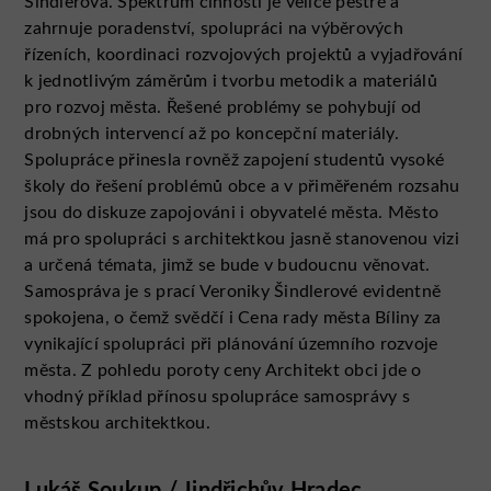
Šindlerová. Spektrum činností je velice pestré a
zahrnuje poradenství, spolupráci na výběrových
řízeních, koordinaci rozvojových projektů a vyjadřování
k jednotlivým záměrům i tvorbu metodik a materiálů
pro rozvoj města. Řešené problémy se pohybují od
drobných intervencí až po koncepční materiály.
Spolupráce přinesla rovněž zapojení studentů vysoké
školy do řešení problémů obce a v přiměřeném rozsahu
jsou do diskuze zapojováni i obyvatelé města. Město
má pro spolupráci s architektkou jasně stanovenou vizi
a určená témata, jimž se bude v budoucnu věnovat.
Samospráva je s prací Veroniky Šindlerové evidentně
spokojena, o čemž svědčí i Cena rady města Bíliny za
vynikající spolupráci při plánování územního rozvoje
města. Z pohledu poroty ceny Architekt obci jde o
vhodný příklad přínosu spolupráce samosprávy s
městskou architektkou.
Lukáš Soukup / Jindřichův Hradec