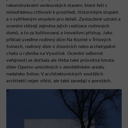
rekonstrukcemi venkovských stavení, které řeší s
mimořádnou citlivostí k prostředí, historickým stopám
a s vytříbeným smyslem pro detail. Zasloužené uznání a
ocenění sklízejí zejména jejich realizace rodinných
domů, a to za kultivovaný a inovativní přístup. Jako
příklad uveďme rodinný dům Na Kozině v Trhových
Svinech, rodinný dům v Jinonicích nebo archetypální
chatu u rybníka na Vysočině. Ocenění odborné
veřejnosti se dočkala ale třeba také průsvitná hmota
dílen Opatov umístěných v zemědělském areálu
nedaleko Svitav. V architektonických soutěžích
architekti nejen vítězí, ale také zasedají v porotách.