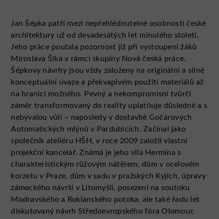
Jan Šépka patří mezi nepřehlédnutelné osobnosti české
architektury už od devadesátých let minulého století.
Jeho práce poutala pozornost již při vystoupení žáků
Miroslava Šika v rámci skupiny Nová česká práce.
Šépkovy návrhy jsou vždy založeny na originální a silné
konceptuální úvaze a překvapivém použití materiálů až
na hranici možného. Pevný a nekompromisní tvůrčí
záměr transformovaný do reality uplatňuje důsledně a s
nebývalou vůlí – naposledy v dostavbě Gočárových
Automatických mlýnů v Pardubicích. Začínal jako
společník ateliéru HŠH, v roce 2009 založil vlastní
projekční kancelář. Známá je jeho vila Hermína s
charakteristickým růžovým nátěrem, dům v ocelovém
korzetu v Praze, dům v sadu v pražských Kyjích, úpravy
zámeckého návrší v Litomyšli, posezení na soutoku
Modravského a Roklanského potoka, ale také řadu let
diskutovaný návrh Středoevropského fóra Olomouc