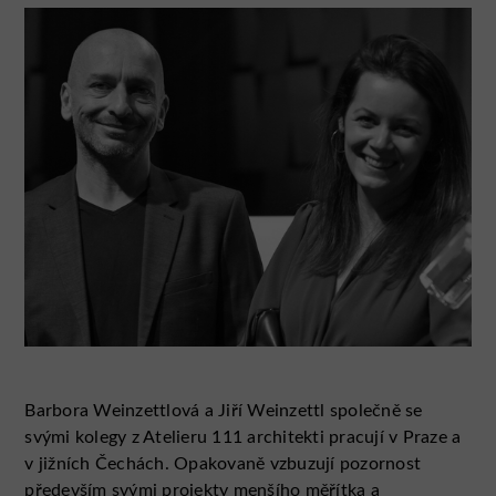
Barbora Weinzettlová a Jiří Weinzettl společně se
svými kolegy z Atelieru 111 architekti pracují v Praze a
v jižních Čechách. Opakovaně vzbuzují pozornost
především svými projekty menšího měřítka a