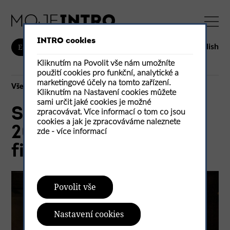
INTRO cookies
English
E-shop
Kliknutím na Povolit vše nám umožníte
použití cookies pro funkční, analytické a
marketingové účely na tomto zařízení.
Vše
Kliknutím na Nastavení cookies můžete
sami určit jaké cookies je možné
Soutěž Architekt roku
zpracovávat. Více informací o tom co jsou
cookies a jak je zpracováváme naleznete
2025 už má svých pět
zde -
více informací
finalistů
Povolit vše
Nastavení cookies