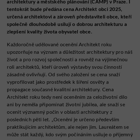
architektury a městského plánování (CAMP) v Praze. I
tentokrát bude předána cena Architekt obci 2025,
určená architektovi a zároveň představiteli obce, kteří
společně dlouhodobě usilují o dobrou architekturu a
zlepšení kvality života obyvatel obce.
Každoročně udělované ocenění Architekt roku
upozorňuje na význam a důležitost architektury pro náš
život a pro rozvoj společnosti a rovněž na výjimečnou
roli architektů, kteří úroveň výstavby svou činností
zásadně ovlivňují. Od svého založení se cena snaží
vyprofilovat jako prostředek k šíření osvěty a
propagace současné kvalitní architektury. Cena
Architekt roku tedy není oceněním za celoživotní dílo
ani by neměla připomínat životní jubilea, ale snaží se
ocenit významný počin v oblasti architektury z
posledních pěti let. „Ocenění je určeno především
praktikujícím architektům, ale nejen jim. Laureátem se
může stát každý, kdo svým počínáním usiluje o příjemný