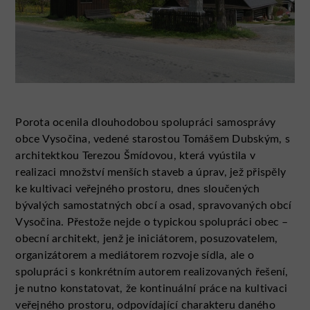
Porota ocenila dlouhodobou spolupráci samosprávy
obce Vysočina, vedené starostou Tomášem Dubským, s
architektkou Terezou Šmídovou, která vyústila v
realizaci množství menších staveb a úprav, jež přispěly
ke kultivaci veřejného prostoru, dnes sloučených
bývalých samostatných obcí a osad, spravovaných obcí
Vysočina. Přestože nejde o typickou spolupráci obec –
obecní architekt, jenž je iniciátorem, posuzovatelem,
organizátorem a mediátorem rozvoje sídla, ale o
spolupráci s konkrétním autorem realizovaných řešení,
je nutno konstatovat, že kontinuální práce na kultivaci
veřejného prostoru, odpovídající charakteru daného