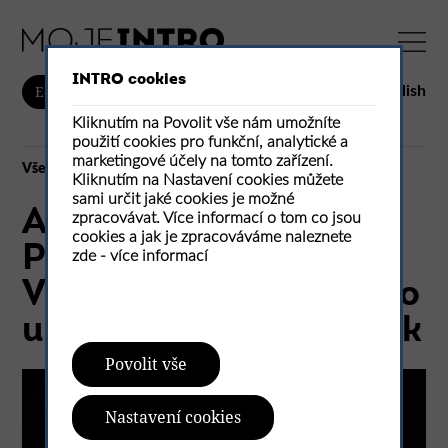
INTRO cookies
English
E-shop
Kliknutím na Povolit vše nám umožníte
použití cookies pro funkční, analytické a
marketingové účely na tomto zařízení.
Vše
Kliknutím na Nastavení cookies můžete
sami určit jaké cookies je možné
ARCHITECT@WORK
zpracovávat. Více informací o tom co jsou
cookies a jak je zpracováváme naleznete
Prague opět na scéně!
zde -
více informací
V červnu se v PVA Expo
uskuteční druhý ročník
Povolit vše
Nastavení cookies