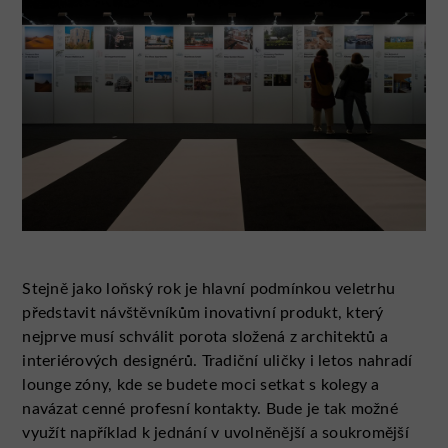
Stejně jako loňský rok je hlavní podmínkou veletrhu
představit návštěvníkům inovativní produkt, který
nejprve musí schválit porota složená z architektů a
interiérových designérů. Tradiční uličky i letos nahradí
lounge zóny, kde se budete moci setkat s kolegy a
navázat cenné profesní kontakty. Bude je tak možné
využít například k jednání v uvolněnější a soukromější