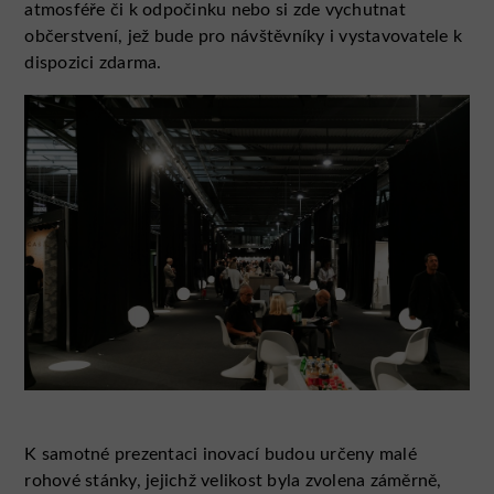
atmosféře či k odpočinku nebo si zde vychutnat
občerstvení, jež bude pro návštěvníky i vystavovatele k
dispozici zdarma.
K samotné prezentaci inovací budou určeny malé
rohové stánky, jejichž velikost byla zvolena záměrně,