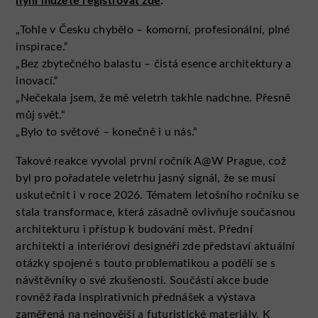
nyní můžete registrovat zde
.
„Tohle v Česku chybělo – komorní, profesionální, plné
inspirace.“
„Bez zbytečného balastu – čistá esence architektury a
inovací.“
„Nečekala jsem, že mě veletrh takhle nadchne. Přesně
můj svět.“
„Bylo to světové – konečně i u nás.“
Takové reakce vyvolal první ročník A@W Prague, což
byl pro pořadatele veletrhu jasný signál, že se musí
uskutečnit i v roce 2026. Tématem letošního ročníku se
stala transformace, která zásadně ovlivňuje současnou
architekturu i přístup k budování měst. Přední
architekti a interiéroví designéři zde představí aktuální
otázky spojené s touto problematikou a podělí se s
návštěvníky o své zkušenosti. Součástí akce bude
rovněž řada inspirativních přednášek a výstava
zaměřená na nejnovější a futuristické materiály. K