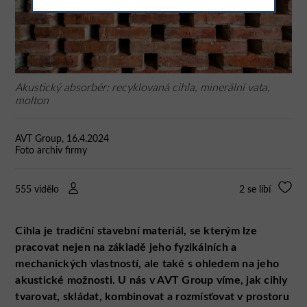
Akustický absorbér: recyklovaná cihla, minerální vata,
molton
AVT Group, 16.4.2024
Foto archiv firmy
555 vidělo
2
se líbí
Cihla je tradiční stavební materiál, se kterým lze
pracovat nejen na základě jeho fyzikálních a
mechanických vlastností, ale také s ohledem na jeho
akustické možnosti. U nás v AVT Group víme, jak cihly
tvarovat, skládat, kombinovat a rozmísťovat v prostoru