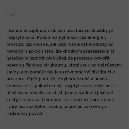
Zeď
Druhou disciplínou v oblasti prostorové akustiky je
rozptyl zvuku. Pokud má být akustická energie v
prostoru zachována, ale vadí rušivé ostré odrazy od
rovných hladkých stěn, lze vhodným předsazením či
natočením jednotlivých cihel do prostoru vytvořit
povrch s členitou strukturou, která zvuk odrazí různými
směry, a napomůže tak jeho rovnoměrné distribuci v
prostoru. Opět platí, že je výhodná tuhá a pevná
konstrukce – pokud má být rozptyl zvuku efektivní z
hlediska minimalizace ztrát, jsou nežádoucí jakékoli
kmity či vibrace. Obdobně lze z cihel vytvářet různé
tvary pro rozptýlení zvuku, například zakřivený či
rozlámaný povrch.