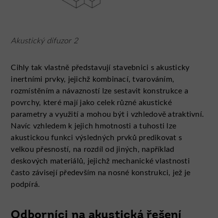
Akustický difuzor 2
Cihly tak vlastně představují stavebnici s akusticky
inertními prvky, jejichž kombinací, tvarováním,
rozmístěním a návazností lze sestavit konstrukce a
povrchy, které mají jako celek různé akustické
parametry a využití a mohou být i vzhledově atraktivní.
Navíc vzhledem k jejich hmotnosti a tuhosti lze
akustickou funkci výsledných prvků predikovat s
velkou přesností, na rozdíl od jiných, například
deskových materiá­lů, jejichž mechanické vlastnosti
často závisejí především na nosné konstrukci, jež je
podpírá.
Odborníci na akustická řešení