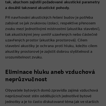
tak, abychom zajistili požadované akustické parametry
a dosáhli takzvané akustické pohody.
Při navrhování akustických řešení budov je potřeba
zabývat se jak zvukovou izolací, respektive přenosem
zvuku mezi jednotlivými místnostmi (akustika stavební),
tak akustickými jevy uvnitř uzavřených nebo částečně
uzavřených prostor (akustika prostorová). Cílem
stavební akustiky je ochrana proti hluku, kdežto cílem
akustiky prostorové je zajistit dobrou slyšitelnost a
srozumitelnost zvuku.
Eliminace hluku aneb vzduchová
neprůzvučnost
Obyvatele bytových domů zpravidla zajímá vzduchová
neprůzvučnost stěn oddělujících jednotlivé bytové
jednotky a je to často diskutované téma jak ve starších