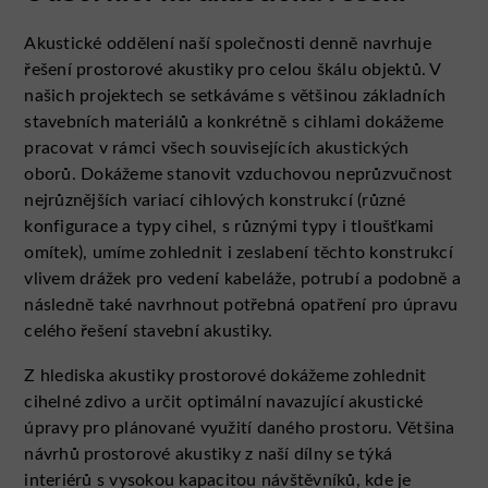
Akustické oddělení naší společnosti denně navrhuje
řešení prostorové akustiky pro celou škálu objektů. V
našich projektech se setkáváme s většinou základních
stavebních materiálů a konkrétně s cihlami dokážeme
pracovat v rámci všech souvisejících akustických
oborů. Dokážeme stanovit vzduchovou neprůzvučnost
nejrůznějších variací cihlových konstrukcí (různé
konfigurace a typy cihel, s různými typy i tloušťkami
omítek), umíme zohlednit i zeslabení těchto konstrukcí
vlivem drážek pro vedení kabeláže, potrubí a podobně a
následně také navrhnout potřebná opatření pro úpravu
celého řešení stavební akustiky.
Z hlediska akustiky prostorové dokážeme zohlednit
cihelné zdivo a určit optimální navazující akustické
úpravy pro plánované využití daného prostoru. Většina
návrhů prostorové akustiky z naší dílny se týká
interiérů s vysokou kapacitou návštěvníků, kde je