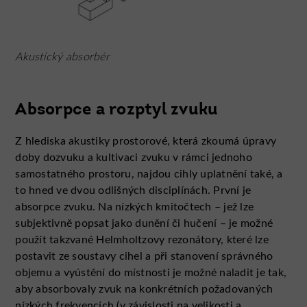
Akustický absorbér
Absorpce a rozptyl zvuku
Z hlediska akustiky prostorové, která zkoumá úpravy
doby dozvuku a kultivaci zvuku v rámci jednoho
samostatného prostoru, najdou cihly uplatnění také, a
to hned ve dvou odlišných disciplínách. První je
absorpce zvuku. Na nízkých kmitočtech – jež lze
subjektivně popsat jako dunění či hučení – je možné
použít takzvané Helmholtzovy rezonátory, které lze
postavit ze soustavy cihel a při stanovení správného
objemu a vyústění do místnosti je možné naladit je tak,
aby absorbovaly zvuk na konkrétních požadovaných
nízkých frekvencích (v závislosti na velikosti a