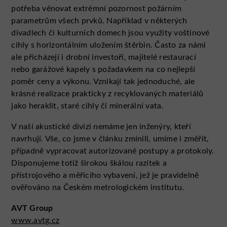
potřeba věnovat extrémní pozornost požárním
parametrům všech prvků. Například v některých
divadlech či kulturních domech jsou využity voštinové
cihly s horizontálním uložením štěrbin. Často za námi
ale přicházejí i drobní investoři, majitelé restaurací
nebo garážové kapely s požadavkem na co nejlepší
poměr ceny a výkonu. Vznikají tak jednoduché, ale
krásné realizace prakticky z recyklovaných materiálů
jako heraklit, staré cihly či minerální vata.
V naší akustické divizi nemáme jen inženýry, kteří
navrhují. Vše, co jsme v článku zmínili, umíme i změřit,
případně vypracovat autorizované postupy a protokoly.
Disponujeme totiž širokou škálou razítek a
přístrojového a měřicího vybavení, jež je pravidelně
ověřováno na Českém metrologickém institutu.
AVT Group
www.avtg.cz