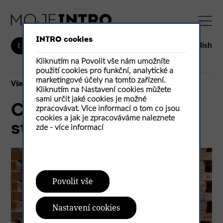
INTRO cookies
English
E-shop
Kliknutím na Povolit vše nám umožníte
použití cookies pro funkční, analytické a
marketingové účely na tomto zařízení.
Vše
Kliknutím na Nastavení cookies můžete
sami určit jaké cookies je možné
Cihly jako akustická
zpracovávat. Více informací o tom co jsou
cookies a jak je zpracováváme naleznete
stavebnice
zde -
více informací
Povolit vše
Nastavení cookies