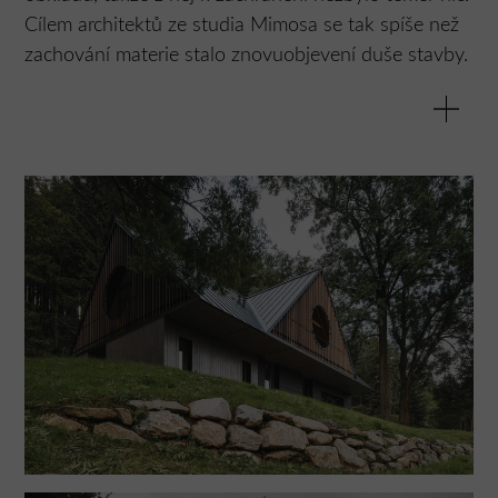
Cílem architektů ze studia Mimosa se tak spíše než
zachování materie stalo znovuobjevení duše stavby.
Krkonošské stavby charakterizují mohutné, strmé
střechy, které kdysi svým obyvatelům umožňovaly
přežít dlouhé zimy. Typické pro ně byly i seníkové
vikýře, asymetrická nasazení střech na nízkém
roubení vytvářejícím zápraží, deštění ve štítech,
kamenné podezdívky a dispoziční trojdělení. A právě
takovou chtěli architekti vrátit na místo, kam patří.
Cílem jejich návrhu bylo vytvořit autentickou
atmosféru chalupy, aniž by se uchýlili k začlenění
historizujících prvků bez jakékoli skutečné historické
hodnoty. Nesnažili se vměstnat do tradičního
objemu soudobé prostorové principy, ale spíše
naopak – vytvořit soudobou stavbu při využití