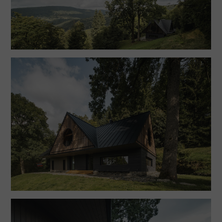
zázemí pro vše, co se na horách může hodit – spíž,
prádelna, vybavení pro lyžování a cyklistiku, dílna,
technická místnost a umývárna pro psa a kolo v
jednom. Podkrovní prostory jsou v duchu původních
podstřešních prostor velkoryse otevřeny a poskytují
soukromí jednotlivým členům rodiny. Pokoje ve
štítech nabízejí výhledy na hřebeny Krkonoš.
Technické vybavení objektu je navrženo s ohledem
na umístění chalupy. Záměrem nebyla
demonstrativní technologická soběstačnost, ale co
možná nejjednodušší, funkční a nerušící provoz. I
přes osamocenou pozici v krajině je objekt napojen
na elektrickou rozvodnou síť. O vytápění a přípravu
teplé vody se stará tepelné čerpadlo země/voda s
geotermálním vrtem. Vodou je objekt zásobován z
nedaleké studánky, splaškové vody jsou likvidovány