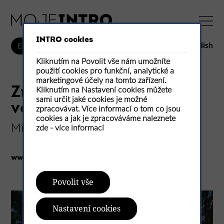
INTRO cookies
English
E-shop
Kliknutím na Povolit vše nám umožníte
použití cookies pro funkční, analytické a
marketingové účely na tomto zařízení.
Znovuobjevená chalupa
Kliknutím na Nastavení cookies můžete
sami určit jaké cookies je možné
ve stráni
zpracovávat. Více informací o tom co jsou
cookies a jak je zpracováváme naleznete
Mimosa architekti
zde -
více informací
www.mimosa.cz
Povolit vše
Nastavení cookies