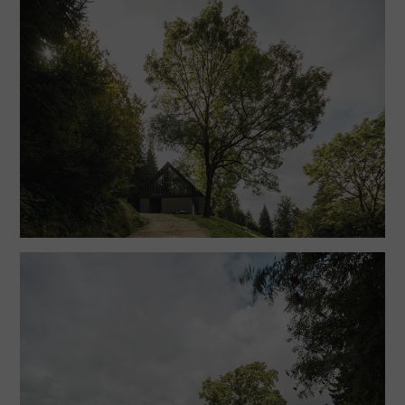
tradičních prostorových principů. Ve světnici tak
zůstala zachována atmosféra uzavřeného,
bezpečného, intimního prostoru. Její dimenzi – a
následně i měřítko dalších místností – určil jeden z
mála dochovaných prvků: trámový strop. Ten
předurčil světlou výšku i celkovou proporci prostoru.
Díky kombinaci otevíravých a bezrámových zasklení
zůstal zachován rytmus tradiční stavby v exteriéru i
interiéru a zároveň se interiér otevřel výhledům do
krajiny.
Právě světnice, s pohodlným sezením pod okny a
velkým stolem, je srdcem celého přízemí. Do objemu
původní chalupy je dále vložen pokoj pro hosty a
schodiště. Toalety přistavěné za socialismu se
proměnily v saunu se zázemím. Mezi svah a původní
objem chalupy je vloženo skladové a technické