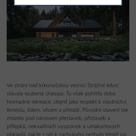
Ve stráni nad krkonošskou vesnicí Strážné kdysi
stávala roubená chalupa. Tu však pohltila doba
hromadné rekreace, stejně jako respekt k vlastnictví,
řemeslu, lidem, věcem a přírodě. Původní stavení tak
zmizelo pod nánosem přestaveb, přístaveb a
přílepků, nekvalitních vysprávek a umakartových
obkladů, takže z něj k zachránění nezbylo téměř nic.