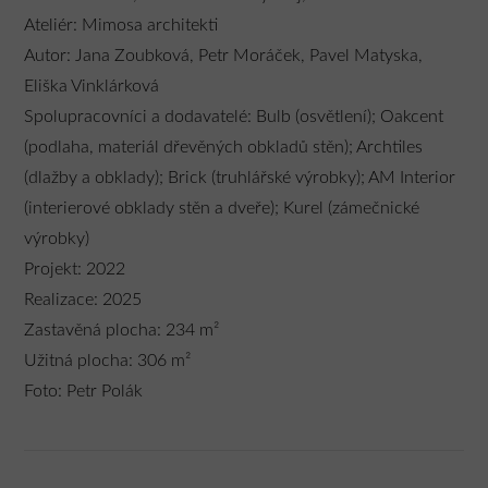
Ateliér: Mimosa architekti
Autor: Jana Zoubková, Petr Moráček, Pavel Matyska,
Eliška Vinklárková
Spolupracovníci a dodavatelé: Bulb (osvětlení); Oakcent
(podlaha, materiál dřevěných obkladů stěn); Archtiles
(dlažby a obklady); Brick (truhlářské výrobky); AM Interior
(interierové obklady stěn a dveře); Kurel (zámečnické
výrobky)
Projekt: 2022
Realizace: 2025
Zastavěná plocha: 234 m²
Užitná plocha: 306 m²
Foto: Petr Polák