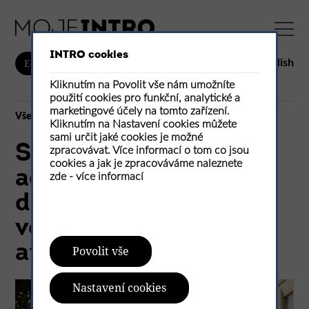
INTRO cookies
English
E-shop
Kliknutím na Povolit vše nám umožníte
použití cookies pro funkční, analytické a
marketingové účely na tomto zařízení.
Vše
Kliknutím na Nastavení cookies můžete
sami určit jaké cookies je možné
Systém pro
zpracovávat. Více informací o tom co jsou
cookies a jak je zpracováváme naleznete
administrativní
zde -
více informací
dřevostavby navržený
ve spolupráci s
architekty
Povolit vše
Nastavení cookies