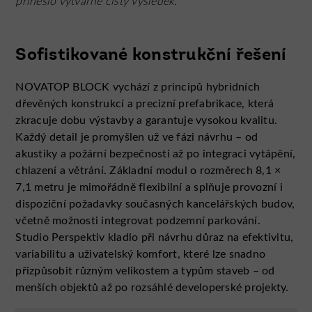
přineslo výtvarně čistý výsledek.
Sofistikované konstrukční řešení
NOVATOP BLOCK vychází z principů hybridních
dřevěných konstrukcí a precizní prefabrikace, která
zkracuje dobu výstavby a garantuje vysokou kvalitu.
Každý detail je promyšlen už ve fázi návrhu – od
akustiky a požární bezpečnosti až po integraci vytápění,
chlazení a větrání. Základní modul o rozměrech 8,1 ×
7,1 metru je mimořádně flexibilní a splňuje provozní i
dispoziční požadavky současných kancelářských budov,
včetně možnosti integrovat podzemní parkování.
Studio Perspektiv kladlo při návrhu důraz na efektivitu,
variabilitu a uživatelský komfort, které lze snadno
přizpůsobit různým velikostem a typům staveb – od
menších objektů až po rozsáhlé developerské projekty.