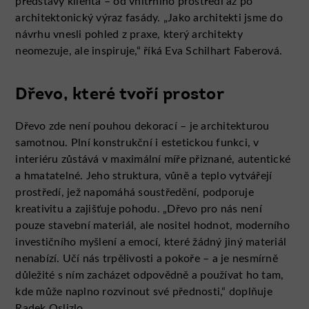
představy klienta – od vnitřního prostředí až po
architektonický výraz fasády. „Jako architekti jsme do
návrhu vnesli pohled z praxe, který architekty
neomezuje, ale inspiruje,“ říká Eva Schilhart Faberová.
Dřevo, které tvoří prostor
Dřevo zde není pouhou dekorací – je architekturou
samotnou. Plní konstrukční i estetickou funkci, v
interiéru zůstává v maximální míře přiznané, autentické
a hmatatelné. Jeho struktura, vůně a teplo vytvářejí
prostředí, jež napomáhá soustředění, podporuje
kreativitu a zajišťuje pohodu. „Dřevo pro nás není
pouze stavební materiál, ale nositel hodnot, moderního
investičního myšlení a emocí, které žádný jiný materiál
nenabízí. Učí nás trpělivosti a pokoře – a je nesmírně
důležité s ním zacházet odpovědně a používat ho tam,
kde může naplno rozvinout své přednosti,“ doplňuje
Radek Oslizlo.