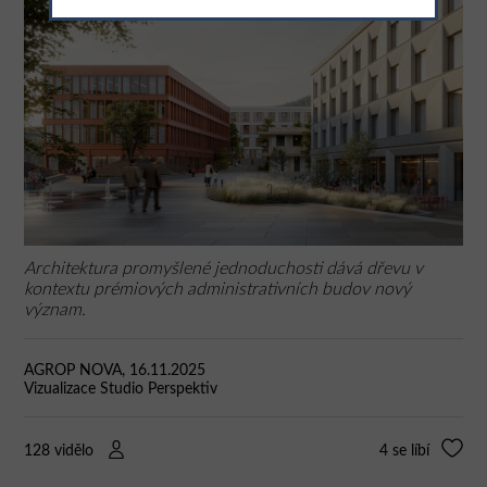
Architektura promyšlené jednoduchosti dává dřevu v
kontextu prémiových administrativních budov nový
význam.
AGROP NOVA, 16.11.2025
Vizualizace Studio Perspektiv
128 vidělo
4
se líbí