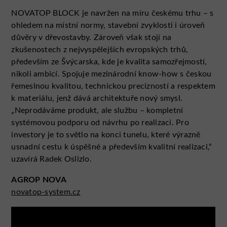
NOVATOP BLOCK je navržen na míru českému trhu – s
ohledem na místní normy, stavební zvyklosti i úroveň
důvěry v dřevostavby. Zároveň však stojí na
zkušenostech z nejvyspělejších evropských trhů,
především ze Švýcarska, kde je kvalita samozřejmostí,
nikoli ambicí. Spojuje mezinárodní know-how s českou
řemeslnou kvalitou, technickou precizností a respektem
k materiálu, jenž dává architektuře nový smysl.
„Neprodáváme produkt, ale službu – kompletní
systémovou podporu od návrhu po realizaci. Pro
investory je to světlo na konci tunelu, které výrazně
usnadní cestu k úspěšné a především kvalitní realizaci,“
uzavírá Radek Oslizlo.
AGROP NOVA
novatop-system.cz