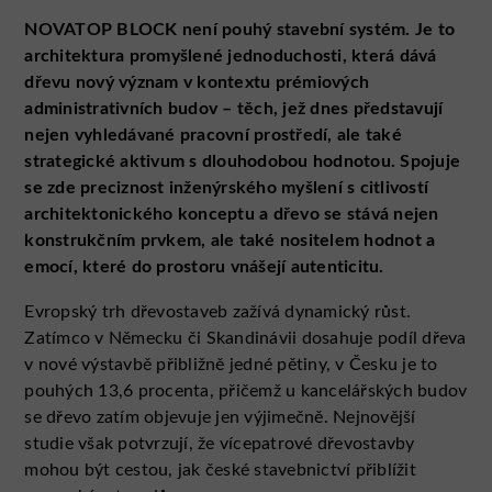
NOVATOP BLOCK není pouhý stavební systém. Je to
architektura promyšlené jednoduchosti, která dává
dřevu nový význam v kontextu prémiových
administrativních budov – těch, jež dnes představují
nejen vyhledávané pracovní prostředí, ale také
strategické aktivum s dlouhodobou hodnotou. Spojuje
se zde preciznost inženýrského myšlení s citlivostí
architektonického konceptu a dřevo se stává nejen
konstrukčním prvkem, ale také nositelem hodnot a
emocí, které do prostoru vnášejí autenticitu.
Evropský trh dřevostaveb zažívá dynamický růst.
Zatímco v Německu či Skandinávii dosahuje podíl dřeva
v nové výstavbě přibližně jedné pětiny, v Česku je to
pouhých 13,6 procenta, přičemž u kancelářských budov
se dřevo zatím objevuje jen výjimečně. Nejnovější
studie však potvrzují, že vícepatrové dřevostavby
mohou být cestou, jak české stavebnictví přiblížit