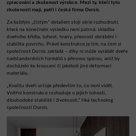
zpracování a zkušenost výrobce. Mezi ty, kteří tyto
zkušenosti mají, patří i česká firma Dorsis.
Za každým „čistým“ detailem stojí série rozhodnutí,
která na konečném výsledku není patrná: skladba
dveřního křídla, tuhost, hrany, přesnost obrábění i
stabilita povrchu. Právě konstrukce je tím, na čem si
společnost Dorsis zakládá – díky ní může vyrábět dveře
nadstandardních formátů s přesnou spárou, aniž by
docházelo ke kroucení či jakékoli jiné deformaci
materiálu.
„Kvalitu dveří určuje především to, co není vidět.
Vnitřní konstrukce rozhoduje o jejich tuhosti,
dlouhodobé stabilitě i životnosti,“ říká technolog
společnosti Dorsis.