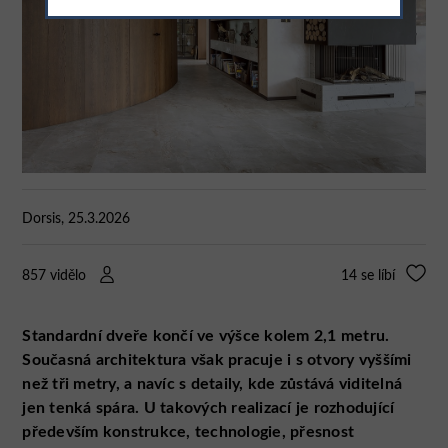
Dorsis, 25.3.2026
857 vidělo
14
se líbí
Standardní dveře končí ve výšce kolem 2,1 metru.
Současná architektura však pracuje i s otvory vyššími
než tři metry, a navíc s detaily, kde zůstává viditelná
jen tenká spára. U takových realizací je rozhodující
především konstrukce, technologie, přesnost