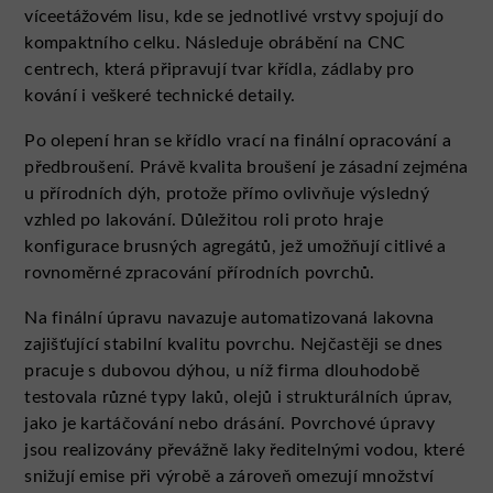
víceetážovém lisu, kde se jednotlivé vrstvy spojují do
kompaktního celku. Následuje obrábění na CNC
centrech, která připravují tvar křídla, zádlaby pro
kování i veškeré technické detaily.
Po olepení hran se křídlo vrací na finální opracování a
předbroušení. Právě kvalita broušení je zásadní zejména
u přírodních dýh, protože přímo ovlivňuje výsledný
vzhled po lakování. Důležitou roli proto hraje
konfigurace brusných agregátů, jež umožňují citlivé a
rovnoměrné zpracování přírodních povrchů.
Na finální úpravu navazuje automatizovaná lakovna
zajišťující stabilní kvalitu povrchu. Nejčastěji se dnes
pracuje s dubovou dýhou, u níž firma dlouhodobě
testovala různé typy laků, olejů i strukturálních úprav,
jako je kartáčování nebo drásání. Povrchové úpravy
jsou realizovány převážně laky ředitelnými vodou, které
snižují emise při výrobě a zároveň omezují množství