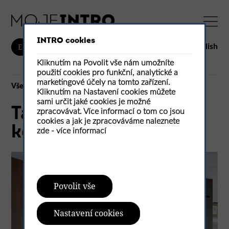
INTRO cookies
English
E-shop
Kliknutím na Povolit vše nám umožníte
použití cookies pro funkční, analytické a
marketingové účely na tomto zařízení.
Vše
Kliknutím na Nastavení cookies můžete
sami určit jaké cookies je možné
Tam, kde běžné dveře
zpracovávat. Více informací o tom co jsou
cookies a jak je zpracováváme naleznete
končí
zde -
více informací
Povolit vše
Nastavení cookies