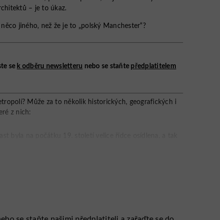
chitektů – je to úkaz.
ě něco jiného, než že je to „polský Manchester“?
ste se
k odběru newsletteru
nebo se staňte
předplatitelem
etropolí? Může za to několik historických, geografických i
eré z nich:
st byla na počátku 19. století velice řídce osídlena, a tak
ově příchozí obyvatele z probíhající migrační vlny, která
 nebo se staňte našimi předplatiteli a zařaďte se do