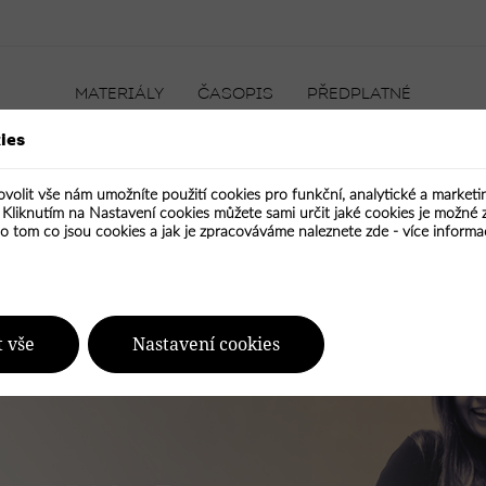
MATERIÁLY
ČASOPIS
PŘEDPLATNÉ
ies
ovolit vše nám umožníte použití cookies pro funkční, analytické a market
ON
CIHLA
KÁMEN
KOV
SKLO
PLAST
TEXTIL
. Kliknutím na Nastavení cookies můžete sami určit jaké cookies je možné 
No. 22: Lodž
 o tom co jsou cookies a jak je zpracováváme naleznete zde -
více informa
t vše
Nastavení cookies