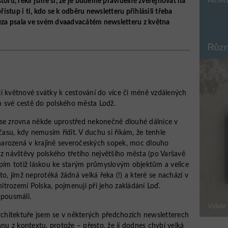
toru, řekli jsme si, že je budeme pravidelně zveřejňovat na
stup i ti, kdo se k odběru newsletteru přihlásili třeba
reza psala ve svém dvaadvacátém newsletteru z května
vají květnové svátky k cestování do více či méně vzdálených
 o své cestě do polského města Lodž.
 se zrovna někde uprostřed nekonečně dlouhé dálnice v
 času, kdy nemusím řídit. V duchu si říkám, že tenhle
arozená v krajině severočeských sopek, moc dlouho
 z návštěvy polského třetího největšího města (po Varšavě
rpím totiž láskou ke starým průmyslovým objektům a velice
to, jímž neprotéká žádná velká řeka (!) a které se nachází v
trozemí Polska, pojmenují při jeho zakládání Loď.
 pousmáli.
architektuře jsem se v některých předchozích newsletterech
hnu z kontextu, protože – přesto, že jí dodnes chybí velká