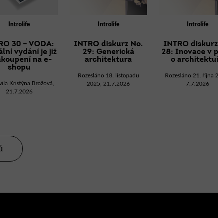
Introlife
Introlife
Introlife
RO 30 – VODA:
INTRO diskurz No.
INTRO diskurz
lní vydání je již
29: Generická
28: Inovace v 
akoupení na e-
architektura
o architektu
shopu
Rozesláno 18. listopadu
Rozesláno 21. října 
vila Kristýna Brožová,
2025, 21.7.2026
7.7.2026
21.7.2026
ů