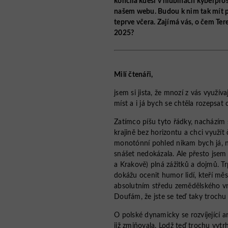
končila kdesi v hlubinách kyberpros
našem webu. Budou k nim tak mít pří
teprve včera. Zajímá vás, o čem Te
2025?
Milí čtenáři,
jsem si jista, že mnozí z vás využí
míst a i já bych se chtěla rozepsat
Zatímco píšu tyto řádky, nacházím
krajině bez horizontu a chci využít
monotónní pohled nikam bych já, n
snášet nedokázala. Ale přesto jsem
a Krakově) plná zážitků a dojmů. T
dokážu ocenit humor lidí, kteří měs
absolutním středu zemědělského vni
Doufám, že jste se teď taky trochu
O polské dynamicky se rozvíjející 
již zmiňovala. Lodž teď trochu vytr