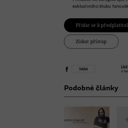
exkluzivního klubu fanoušk
Přidat se k předplatit
Získat přístup
Líbi
Sdílet
o to
Podobné články