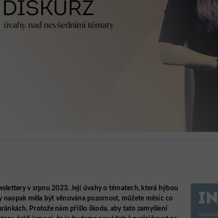
wslettery v srpnu 2023. Její úvahy o tématech, která hýbou
y naopak měla být věnována pozornost, můžete měsíc co
hránkách. Protože nám přišlo škoda, aby tato zamyšlení