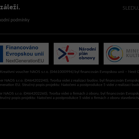
záleží.
SLEDU
odní podmínky
 Kreativní voucher NAOS s.r.o. (0461000996) byl financován Evropskou unií – Next 
er NAOS s.r.o. (0464202240), Tvorba videí z realizací budov, byl financován Evropsk
neration EU. Stručný popis projektu: Natočení a postprodukce 5 videí z realizací bud
er NAOS s.r.o. (0464202260), Tvorba videí o firmách z oboru, byl financován Evropsk
tručný popis projektu: Natočení a postprodukce 5 videí o firmách z oboru stavebnictv