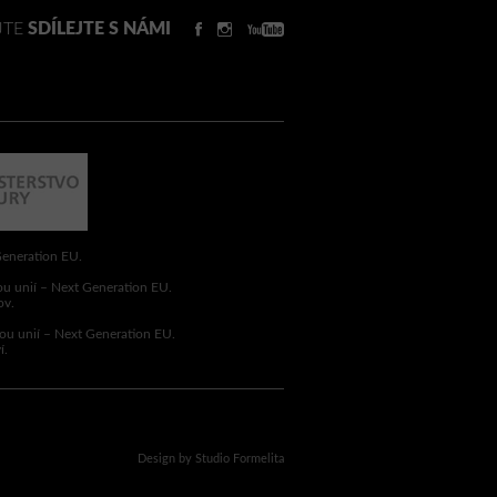
JTE
SDÍLEJTE S NÁMI
Generation EU.
ou unií – Next Generation EU.
ov.
ou unií – Next Generation EU.
í.
Design by Studio Formelita