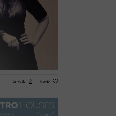
26 vidělo
0
se líbí