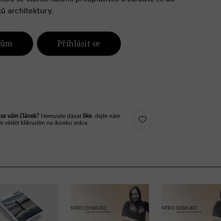
ů architektury.
elům
Přihlásit se
l se vám článek?
Nemusíte dávat
like
, dejte nám
m vědět kliknutím na ikonku srdce.