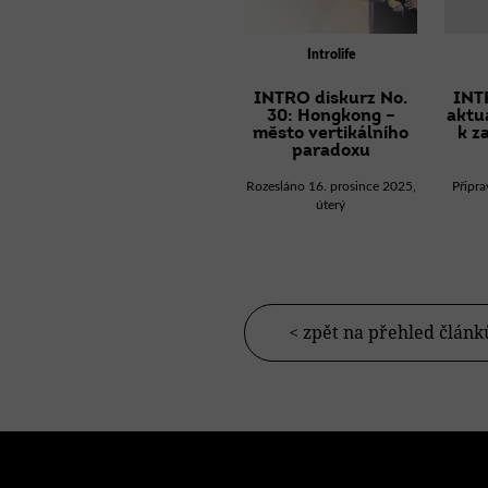
Introlife
INTRO diskurz No.
INT
30: Hongkong –
aktuá
město vertikálního
k z
paradoxu
Rozesláno 16. prosince 2025,
Připra
úterý
< zpět na přehled článk