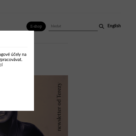
English
E-shop
ingové účely na
HLÍNA
VODA
MIX
VŠE
zpracovávat.
cí