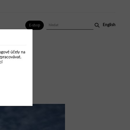
English
E-shop
ingové účely na
HLÍNA
VODA
MIX
VŠE
zpracovávat.
cí