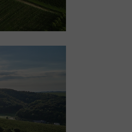
okolní krajině. Je kompletně
echou, aby po rozvinutí
viditelná. Okolí stavby je
h stromů také z důvodu
stavby přímo ve vinohradu
rámci vinařství. Výrobní
prostory pro zákazníky jsou
i, a sice z důvodu využívání
ch letních měsících jsou
ci s dřevěnými předokenními
bloukové střechy a zastíněním
e použito tepelné čerpadlo
y v akumulační nádobě a
ispět k rychle rostoucí vinařské
řit růst nové půvabné tradice
–krajina.