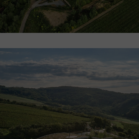
Stavba je navržena s maximálním respektem k 
překryta obloukovou extenzivní vegetační stř
vegetace byla v dálkových pohledech téměř ne
doplněno množstvím nových keřů a vzrostlýc
vytvoření optimálního mikroklimatu. Poloha 
minimalizuje dopravu surovin a pracovníků v 
prostory jsou umístěny pod terénem, naopak 
otevřeny prosklenou fasádou směrem ke slunc
pasivní energie. Proti přehřívání v nejteplejší
navržena tepelněizolační trojskla v kombina
dubovými lamelami, dostatečným přesahem o
pergoly před fasádou plachtami. K vytápění j
vzduch/voda. Dešťové vody jsou zachytáván
využívány k závlaze vinohradu.
Koncepce vinařství Gurdau by měla výrazně př
a turisticko-vinařské kultuře v Česku a podpo
kultivovaného setkávaní a sepětí člověk–víno