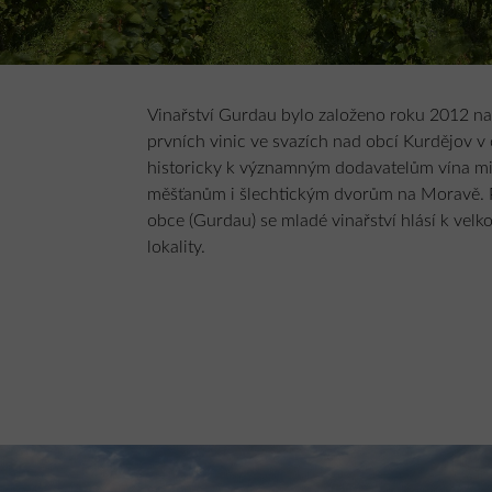
Vinařství Gurdau bylo založeno roku 2012 na
prvních vinic ve svazích nad obcí Kurdějov v 
historicky k významným dodavatelům vína 
měšťanům i šlechtickým dvorům na Moravě. P
obce (Gurdau) se mladé vinařství hlásí k ve
lokality.
Už počáteční ideje vinařského domu uvažoval
polohu, tedy v samém centru vinic. Umístění 
sebou přineslo vysoké nároky na architektoni
krajinný kontext reaguje architekt formou mír
pahorku mezi pahorky. Velká péče byla věnov
do terénu a její návaznosti na zeleň. Střecha 
extenzivní, okolí domu bylo osázeno 150 keři