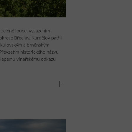
 zelené louce, vysazením
okrese Břeclav. Kurdějov patřil
mikulovským a brněnským
řevzetím historického názvu
lkolepému vinařskému odkazu
y provozně nejefektivnější
objektu ve volné krajině však s
cké a krajinářské začlenění. Na
ného oblouku – vlny v krajině,
ána delikátnímu zaříznutí stavby
oblouku je řešena jako zelená
 a vzrostlými stromy, mnohdy