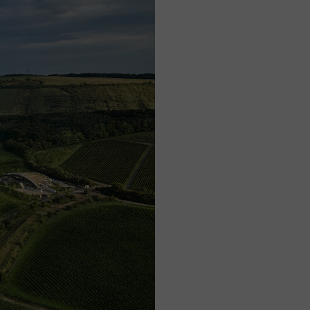
vá síla a užitek nové zeleně ve
ty.
ní, její pojetí je ale naprosto
erénu vzniká pocit přívětivého
erého víno pochází. Nadhled a
 a umělém kopci zelené střechy,
rdějova, v dálce se rýsující
.
á. Podzemní část je určena
se odehrává degustace, posezení
ány pro příležitostné nocování.
velkoplošným prosklením,
áší do prostoru různorodost
teriálů, jako jsou pohledový
je čisté a přímé a podporuje
maximální důraz na preciznost