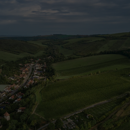
prorůstajícími „proděravělou“ střechou. Celko
prospěch krajiny i domu se projeví teprve s lé
Založení stavby do země je pro vinařství tradič
současné a nadčasové. Zapuštěním domu do t
zázemí, přirozeného splynutí s místem, ze kt
vzdušnost lze vychutnat pobytem na terasách
kde se otevírají famózní scenerie horizontů Ku
Pálavy i rovin rozprostírajících se k Rakousku
Vlastní stavba je železobetonová, dvoupatrov
výrobě, ležení a archivování vína, v přízemí 
a prodej. Hostům jsou k dispozici dva apartm
Bezprostřední kontakt s krajinou, umožněný 
velkorysými terasami a pochozí střechou, vn
přírodních nálad a ročních období. Použití ma
beton, sklo, kov a dubová a akátová dřevina, 
organickou formu stavby. Zároveň je kladen 
řemeslného zpracování a detaily.