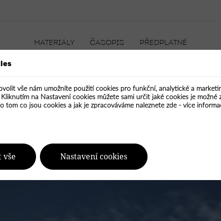
MATERIÁLY
ČASOPIS
PŘEDPLATNÉ
ies
ovolit vše nám umožníte použití cookies pro funkční, analytické a market
ON
CIHLA
KÁMEN
KOV
SKLO
PLAST
TEXTIL
. Kliknutím na Nastavení cookies můžete sami určit jaké cookies je možné 
au – vlna v krajině
 o tom co jsou cookies a jak je zpracováváme naleznete zde -
více informa
t vše
Nastavení cookies