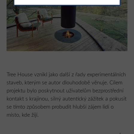
Tree House vznikl jako další z řady experimentálních
staveb, kterým se autor dlouhodobě věnuje. Cílem
projektu bylo poskytnout uživatelům bezprostřední
kontakt s krajinou, silný autentický zážitek a pokusit
se tímto způsobem probudit hlubší zájem lidí o
místo, kde žijí.