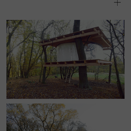
Tree House byl stavěn svépomocí a financován z
vlastních prostředků. Objekt se nachází na
soukromém pozemku – pastvě pro ovce – nedaleko
Prahy. Jde o dvě dřevěné platformy, které jsou
zavěšeny nezávisle na sobě. Strop nese svěšený
dřevěný prstenec, na němž visí transparentní plášť.
Druhý, vodicí prstenec je připevněn k podlaze. Do
objektu se vstupuje po padacích schodech.
Objekt vznikl na základě jednoduché skici a
zaměření stromů. Finální podoba tedy byla z velké
části určena až přímo při stavbě. Dům může po
dohodě navštívit kdokoli. Důležitou součástí
projektu je úvaha o pořádání pravidelného
workshopu či happeningu – jednou či dvakrát ročně
by mělo proběhnout setkání, kdy by se sešli všichni
návštěvníci stromového obydlí a mohli by si zasadit