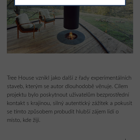
Tree House vznikl jako další z řady experimentálních
staveb, kterým se autor dlouhodobě věnuje. Cílem
projektu bylo poskytnout uživatelům bezprostřední
kontakt s krajinou, silný autentický zážitek a pokusit
se tímto způsobem probudit hlubší zájem lidí o
místo, kde žijí.