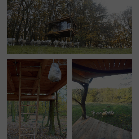
vlastní strom. Tento workshop by měl být realizován
v bezprostředním okolí objektu a s jeho pomocí by
se měla například obnovit alej či by měl vzniknout
nějaký jiný výrazný krajinný prvek. Takto by už
člověk neměl být pouhým návštěvníkem místa, ale
jeho spolutvůrcem.