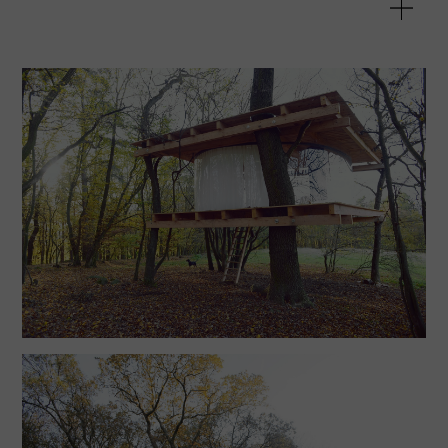
Tree House byl stavěn svépomocí a financován z
vlastních prostředků. Objekt se nachází na
soukromém pozemku – pastvě pro ovce – nedaleko
Prahy. Jde o dvě dřevěné platformy, které jsou
zavěšeny nezávisle na sobě. Strop nese svěšený
dřevěný prstenec, na němž visí transparentní plášť.
Druhý, vodicí prstenec je připevněn k podlaze. Do
objektu se vstupuje po padacích schodech.
Objekt vznikl na základě jednoduché skici a
zaměření stromů. Finální podoba tedy byla z velké
části určena až přímo při stavbě. Dům může po
dohodě navštívit kdokoli. Důležitou součástí
projektu je úvaha o pořádání pravidelného
workshopu či happeningu – jednou či dvakrát ročně
by mělo proběhnout setkání, kdy by se sešli všichni
návštěvníci stromového obydlí a mohli by si zasadit