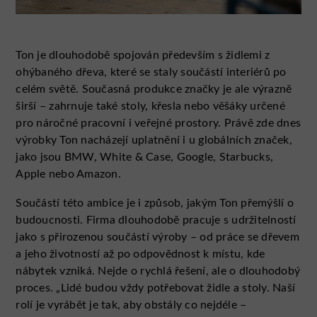
Ton je dlouhodobě spojován především s židlemi z
ohýbaného dřeva, které se staly součástí interiérů po
celém světě. Současná produkce značky je ale výrazně
širší – zahrnuje také stoly, křesla nebo věšáky určené
pro náročné pracovní i veřejné prostory. Právě zde dnes
výrobky Ton nacházejí uplatnění i u globálních značek,
jako jsou BMW, White & Case, Google, Starbucks,
Apple nebo Amazon.
Součástí této ambice je i způsob, jakým Ton přemýšlí o
budoucnosti. Firma dlouhodobě pracuje s udržitelností
jako s přirozenou součástí výroby – od práce se dřevem
a jeho životností až po odpovědnost k místu, kde
nábytek vzniká. Nejde o rychlá řešení, ale o dlouhodobý
proces. „Lidé budou vždy potřebovat židle a stoly. Naší
rolí je vyrábět je tak, aby obstály co nejdéle –