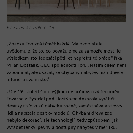
Kavárenská židle č. 14
„Značku Ton zná téměř každý. Málokdo si ale
uvědomuje, že to, co považujeme za samozřejmost, je
výsledkem sto šedesáti pěti let nepřetržité práce,“ říká
Milan Dostalík, CEO společnosti Ton. „Naším cílem není
vzpomínat, ale ukázat, že ohýbaný nábytek má i dnes v
interiéru své místo.“
Už v 19. století šlo o výjimečný průmyslový fenomén.
Továrna v Bystřici pod Hostýnem dokázala vyrábět
desítky tisíc kusů nábytku ročně, zaměstnávala stovky
lidí a nabízela desítky modelů. Ohýbání dřeva zde
nebylo dekorací, ale technologií, tedy způsobem, jak
vyrábět lehký, pevný a dostupný nábytek v měřítku,