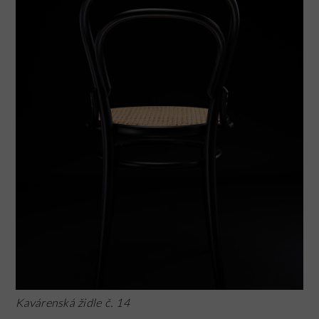
Kavárenská židle č. 14