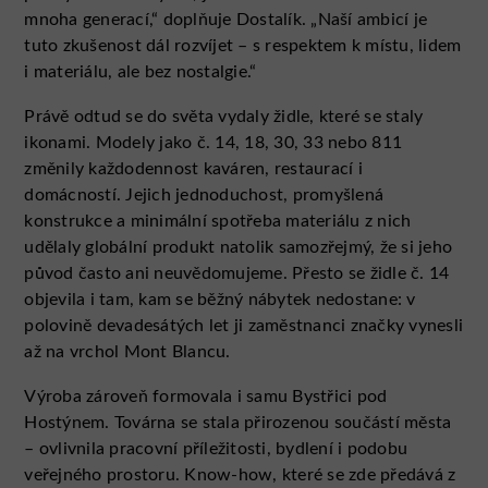
mnoha generací,“ doplňuje Dostalík. „Naší ambicí je
tuto zkušenost dál rozvíjet – s respektem k místu, lidem
i materiálu, ale bez nostalgie.“
Právě odtud se do světa vydaly židle, které se staly
ikonami. Modely jako č. 14, 18, 30, 33 nebo 811
změnily každodennost kaváren, restaurací i
domácností. Jejich jednoduchost, promyšlená
konstrukce a minimální spotřeba materiálu z nich
udělaly globální produkt natolik samozřejmý, že si jeho
původ často ani neuvědomujeme. Přesto se židle č. 14
objevila i tam, kam se běžný nábytek nedostane: v
polovině devadesátých let ji zaměstnanci značky vynesli
až na vrchol Mont Blancu.
Výroba zároveň formovala i samu Bystřici pod
Hostýnem. Továrna se stala přirozenou součástí města
– ovlivnila pracovní příležitosti, bydlení i podobu
veřejného prostoru. Know-how, které se zde předává z