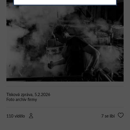
Tisková zpráva, 5.2.2026
Foto archiv firmy
110 vidělo
7
se líbí