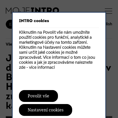
INTRO cookies
English
E-shop
Kliknutím na Povolit vše nám umožníte
použití cookies pro funkční, analytické a
marketingové účely na tomto zařízení.
Vše
Kliknutím na Nastavení cookies můžete
sami určit jaké cookies je možné
Již 165 let ohýbaného
zpracovávat. Více informací o tom co jsou
cookies a jak je zpracováváme naleznete
dřeva: příběh továrny v
zde -
více informací
Bystřici pod
Hostýnem, která
změnila vzhled
Povolit vše
kavárenské židle
Nastavení cookies