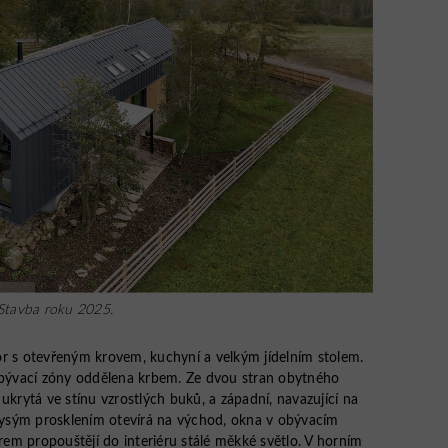
 Stavba roku 2025.
or s otevřeným krovem, kuchyní a velkým jídelním stolem.
 obývací zóny oddělena krbem. Ze dvou stran obytného
ukrytá ve stínu vzrostlých buků, a západní, navazující na
orysým prosklením otevírá na východ, okna v obývacím
em propouštějí do interiéru stálé měkké světlo. V horním