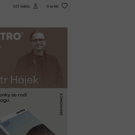
225 vidělo
0
se líbí