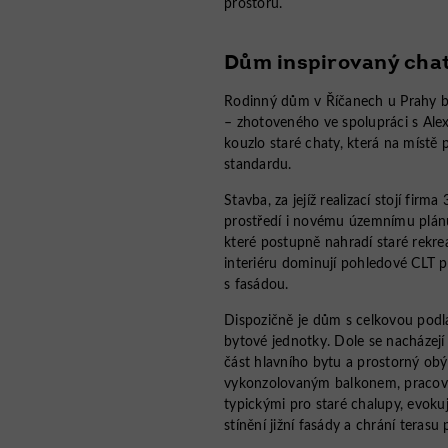
prostoru.
Dům inspirovaný cha
Rodinný dům v Říčanech u Prahy by
– zhotoveného ve spolupráci s Alex
kouzlo staré chaty, která na místě
standardu.
Stavba, za jejíž realizací stojí fir
prostředí i novému územnímu plánu
které postupně nahradí staré rekr
interiéru dominují pohledové CLT p
s fasádou.
Dispozičně je dům s celkovou podl
bytové jednotky. Dole se nacházejí
část hlavního bytu a prostorný obýv
vykonzolovaným balkonem, pracovna
typickými pro staré chalupy, evokuj
stínění jižní fasády a chrání terasu