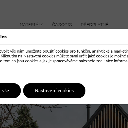
MATERIÁLY
ČASOPIS
PŘEDPLATNÉ
ies
ovolit vše nám umožníte použití cookies pro funkční, analytické a market
ON
CIHLA
KÁMEN
KOV
SKLO
PLAST
TEXTIL
. Kliknutím na Nastavení cookies můžete sami určit jaké cookies je možné 
AKRO: výhledy, denní světlo 
 o tom co jsou cookies a jak je zpracováváme naleznete zde -
více informa
t vše
Nastavení cookies