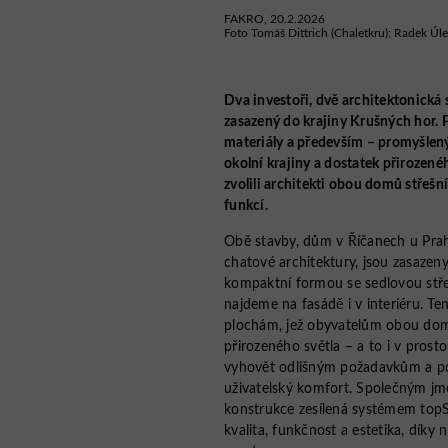
FAKRO, 20.2.2026
Foto Tomáš Dittrich (Chaletkru); Radek Úl
Dva investoři, dvě architektonická
zasazený do krajiny Krušných hor. P
materiály a především – promyšlený
okolní krajiny a dostatek přirozené
zvolili architekti obou domů střešn
funkcí.
Obě stavby, dům v Říčanech u Prahy
chatové architektury, jsou zasazen
kompaktní formou se sedlovou střec
najdeme na fasádě i v interiéru. T
plochám, jež obyvatelům obou domů 
přirozeného světla – a to i v pros
vyhovět odlišným požadavkům a po
uživatelský komfort. Společným jme
konstrukce zesílená systémem topSa
kvalita, funkčnost a estetika, dík