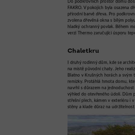
Do podkrovních prostor domu dosta
FAKRO. V pokojích byla osazena d
přírodní barvě dřeva. Pro podkrov
zvolena dřevěná okna s bílým polyu
hladký ochranný povlak. Během mon
verzi Thermo zaručující úsporu tepe
Chaletkru
I druhý rodinný dům, kde se archit
na místě původní chaty. Jeho real
Blatno v Krušných horách a svým t
remízky. Protáhlá hmota domu, kte
navrhl s důrazem na jednoduchost 
výhled do otevřeného údolí. Dům p
střešní plech, kámen v exteriéru i v
stěny a klade důraz na udržitelnost 