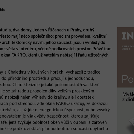
ehla
 studia, dva domy. Jeden v Říčanech u Prahy, druhý
řesto mají něco společného: precizní provedení, kvalitní
 architektonický návrh, jehož součástí jsou i výhledy do
ho světla v interiéru, včetně podkrovních prostor. Právě tam
í okna FAKRO, která uživatelům nabízejí i řadu užitečných
 a Chaletkru v Krušných horách, vycházejí z tradice
y do přírodního prostředí a pracují s jednoduchou,
hou. Charakterizuje je také přítomnost dřeva, které
en je se zahradou propojen díky velkým proskleným
nabízejí nejen výhledy do krajiny, ale i dostatek
torách pod střechou. Zde okna FAKRO ukazují, že dokážou
třebám, ať už jde o energetickou úspornost, nebo vysoký
novatelem je však vždy bezpečnost, kterou zajišťuje
fe, jenž zvyšuje odolnost oken vůči vloupání, a zároveň
y nimž se podkroví stává plnohodnotnou součástí obytného