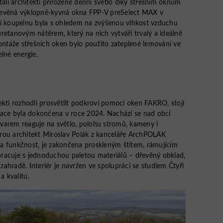
li architekti přirozené denní světlo díky střešním oknům
řevěná výklopně-kyvná okna FPP-V preSelect MAX v
ní koupelnu byla s ohledem na zvýšenou vlhkost vzduchu
retanovým nátěrem, který na nich vytváří trvalý a ideálně
táže střešních oken bylo použito zateplené lemování ve
lné energie.
ekti rozhodli prosvětlit podkroví pomocí oken FAKRO, stojí
izace byla dokončena v roce 2024. Nachází se nad obcí
varem reaguje na světlo, polohu stromů, kameny i
rou architekt Miroslav Polák z kanceláře ArchPOLAK
a funkčnost, je zakončena proskleným štítem, rámujícím
racuje s jednoduchou paletou materiálů – dřevěný obklad,
 zahradě. Interiér je navržen ve spolupráci se studiem Čtyři
a kvalitu.