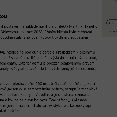
tou
l postaven na základě návrhu architekta Martina Hajného
 Yeloyevou – v roce 2023. Přáním klienta bylo zachovat
 původně stála, a zároveň vytvořit bydlení v současném
ma 3AE, vznikla na podlouhlé parcele s respektem k okolnímu
, jenž v dané lokalitě počítá s výstavbou rodinných domů,
eační chaty. Exteriér domu je obložen opalovaným dřevem,
anely. Nábytek je laděn do tmavých tónů, jež korespondují
ahovou plochou přes 150 metrů čtverečních řešen jako tři
 dvě garsonky se samostatnými vstupy, vstupní a technická
ací pokoj s kuchyní. V podkroví je umístěna ložnice s
 a koupelna hlavního bytu. Tvar střechy, s přesahy
e nejenom tradiční chalupářský styl, ale také poskytuje
 před deštěm.