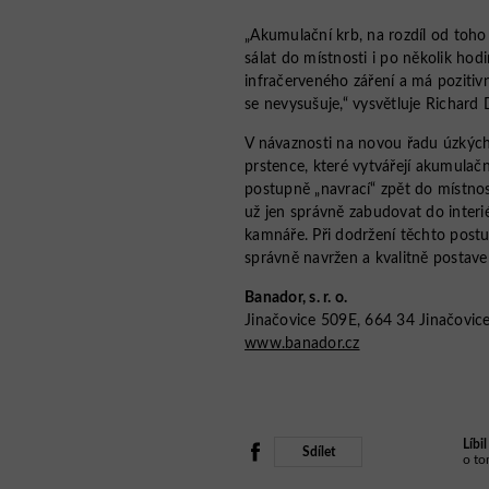
„Akumulační krb, na rozdíl od toh
sálat do místnosti i po několik hodi
infračerveného záření a má pozitivn
se nevysušuje,“ vysvětluje Richard D
V návaznosti na novou řadu úzkých
prstence, které vytvářejí akumulačn
postupně „navrací“ zpět do místno
už jen správně zabudovat do interi
kamnáře. Při dodržení těchto postu
správně navržen a kvalitně postave
Banador, s. r. o.
Jinačovice 509E, 664 34 Jinačovic
www.banador.cz
Líbi
Sdílet
o to