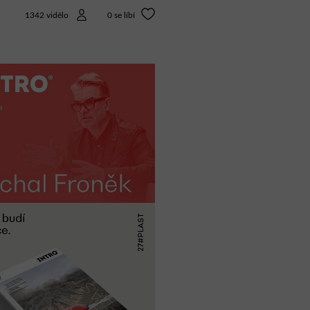
1342 vidělo
0
se líbí