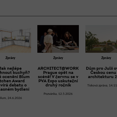
Zprávy
Zprávy
Zprávy
Jak nejlépe
ARCHITECT@WORK
Dům pro Julii o
hnout kuchyň?
Prague opět na
Českou cenu
é ocenění Blum
scéně! V červnu se v
architekturu 
itchen Award
PVA Expo uskuteční
evírá debatu o
druhý ročník
Tisková zpráva, 14.1
časném bydlení
Pozvánka, 12.5.2026
Blum, 24.6.2026