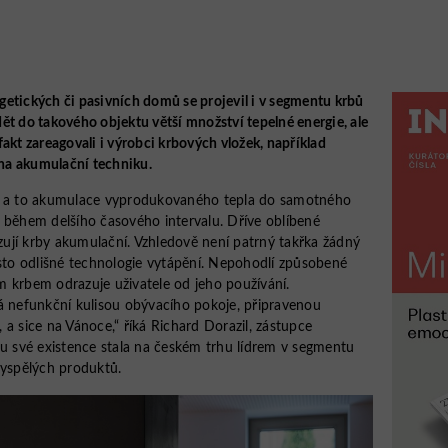
etických či pasivních domů se projevil i v segmentu krbů
ět do takového objektu větší množství tepelné energie, ale
akt zareagovali i výrobci krbových vložek, například
 na akumulační techniku.
ý, a to akumulace vyprodukovaného tepla do samotného
 během delšího časového intervalu. Dříve oblíbené
ují krby akumulační. Vzhledově není patrný takřka žádný
osto odlišné technologie vytápění. Nepohodlí způsobené
 krbem odrazuje uživatele od jeho používání.
á nefunkční kulisou obývacího pokoje, připravenou
a sice na Vánoce,“ říká Richard Dorazil, zástupce
bu své existence stala na českém trhu lídrem v segmentu
vyspělých produktů.