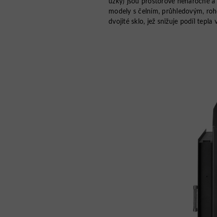
úzký) jsou prostorově nenáročné a
modely s čelním, průhledovým, roh
dvojité sklo, jež snižuje podíl tepl