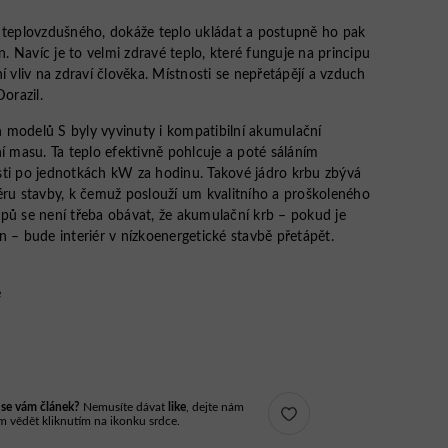
o teplovzdušného, dokáže teplo ukládat a postupně ho pak
n. Navíc je to velmi zdravé teplo, které funguje na principu
í vliv na zdraví člověka. Místnosti se nepřetápějí a vzduch
orazil.
 modelů S byly vyvinuty i kompatibilní akumulační
í masu. Ta teplo efektivně pohlcuje a poté sáláním
sti po jednotkách kW za hodinu. Takové jádro krbu zbývá
éru stavby, k čemuž poslouží um kvalitního a proškoleného
pů se není třeba obávat, že akumulační krb – pokud je
n – bude interiér v nízkoenergetické stavbě přetápět.
e
l se vám článek?
Nemusíte dávat
like
, dejte nám
m vědět kliknutím na ikonku srdce.