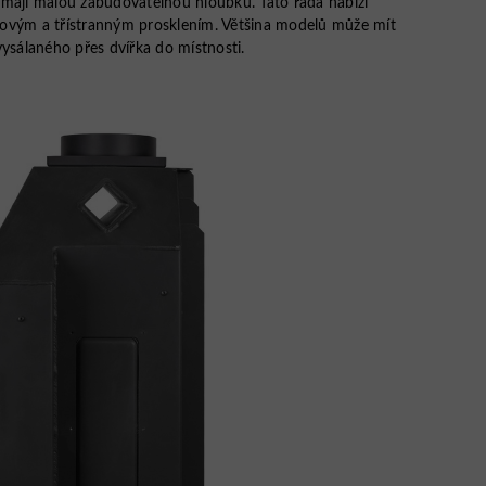
 mají malou zabudovatelnou hloubku. Tato řada nabízí
ovým a třístranným prosklením. Většina modelů může mít
a vysálaného přes dvířka do místnosti.