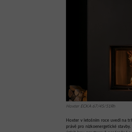
Hoxter ECKA 67/45/51Rh
Hoxter v letošním roce uvedl na tr
právě pro nízkoenergetické stavby