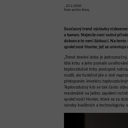
, 25.2.2020
Foto archiv firmy
Současný trend výstavby nízkoenerg
a kamen. Nejenže není nutné přivád
dokonce to není žádoucí. Na tento f
společnost Hoxter, jež se orientuje
„Trend dnešní doby je jednoznačn
těla krbu a jeho pomalé uvolňování
teplovzdušné krby postupně nahraz
rozdíl, ale funkčně jde o dvě napr
přetopením interiéru teplovzdušným
Teplovzdušný krb se tak často stáv
maximálně na jedno zapálení ročně, 
společnosti Hoxter, která se za do
výroby kvalitních a technologicky 