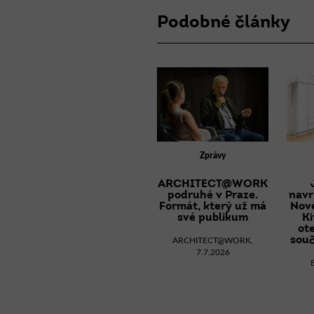
Podobné články
Zprávy
ARCHITECT@WORK
podruhé v Praze.
navr
Formát, který už má
Nov
své publikum
K
ot
sou
ARCHITECT@WORK,
7.7.2026