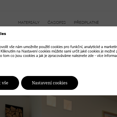
MATERIÁLY
ČASOPIS
PŘEDPLATNÉ
ies
ovolit vše nám umožníte použití cookies pro funkční, analytické a market
ON
CIHLA
KÁMEN
KOV
SKLO
PLAST
TEXTIL
. Kliknutím na Nastavení cookies můžete sami určit jaké cookies je možné 
nergetickém domě? Proč ne!
 o tom co jsou cookies a jak je zpracováváme naleznete zde -
více informa
t vše
Nastavení cookies