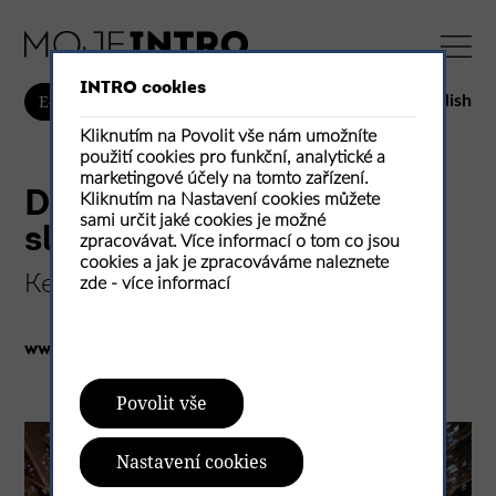
INTRO cookies
English
E-shop
Kliknutím na Povolit vše nám umožníte
použití cookies pro funkční, analytické a
marketingové účely na tomto zařízení.
Dům prostoupený
Kliknutím na Nastavení cookies můžete
sami určit jaké cookies je možné
sluncem
zpracovávat. Více informací o tom co jsou
cookies a jak je zpracováváme naleznete
Kengo Kuma Associates
zde -
více informací
www.kkaa.co.jp
Povolit vše
Nastavení cookies