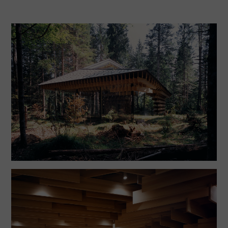
Kranzbach. Ten tvoří lázeňské centrum nevelkého
bavorského městečka Krün, nad kterým se tyčí ostře
řezané štíty německé části Alp. Investor hledal
architekta v Japonsku záměrně, jelikož meditace je
ve východním světě důležitou součástí lidských
životů a kultury obecně. Navíc tradice stavění domů
ze dřeva je v Japonsku velice silná. K výstavbě byly
vybrány jedle, které rostly přímo na pozemku. Jejich
kmeny byly nařezány na 1 550 fošen o tloušťce 30
mm a ty pak byly na první pohled nahodile jako
tyčinky mikáda uspořádány tak, že vytvořily nosnou
konstrukci. Tímto efektem chtěli architekti docílit
propojení obou měřítek, která se zde setkávala –
velkého lesa a malé architektury. Fošny na stropě
rozptylují sluneční paprsky podobně jako větve
vzrostlých stromů v hlubokém lese. Japonci mají pro
tento jev speciální označení „komorebi“.