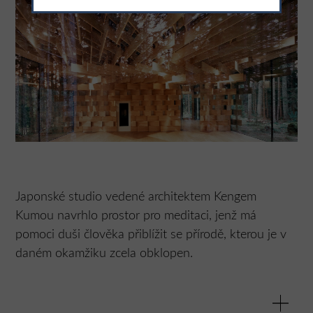
Japonské studio vedené architektem Kengem
Kumou navrhlo prostor pro meditaci, jenž má
pomoci duši člověka přiblížit se přírodě, kterou je v
daném okamžiku zcela obklopen.
Nový meditační dům je součástí hotelu Das