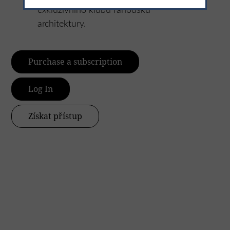
exkluzivního klubu fanoušků
architektury.
Purchase a subscription
Log In
Získat přístup