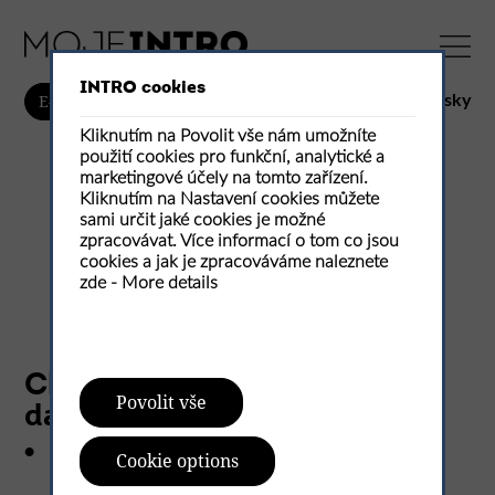
INTRO cookies
česky
E-Shop
Kliknutím na Povolit vše nám umožníte
použití cookies pro funkční, analytické a
marketingové účely na tomto zařízení.
Kliknutím na Nastavení cookies můžete
sami určit jaké cookies je možné
zpracovávat. Více informací o tom co jsou
cookies a jak je zpracováváme naleznete
zde -
More details
Chcete vidět celý text a 0
Povolit vše
dalších fotografií?
•
Přihlaste se, zaregistrujte nebo se staňte
Cookie options
našimi předplatiteli a zařaďte se do