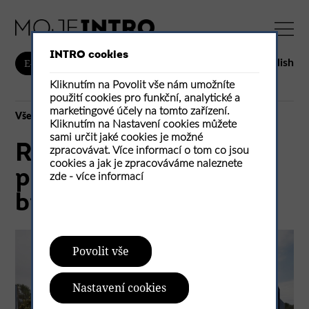
INTRO cookies
English
E-shop
Kliknutím na Povolit vše nám umožníte
použití cookies pro funkční, analytické a
marketingové účely na tomto zařízení.
Vše
Kliknutím na Nastavení cookies můžete
sami určit jaké cookies je možné
Revitalizace
zpracovávat. Více informací o tom co jsou
cookies a jak je zpracováváme naleznete
plzeňského
zde -
více informací
brownfieldu
Povolit vše
Nastavení cookies