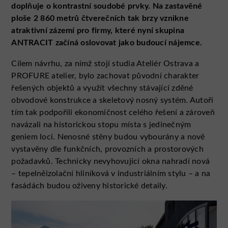
doplňuje o kontrastní soudobé prvky. Na zastavěné
ploše 2 860 metrů čtverečních tak brzy vznikne
atraktivní zázemí pro firmy, které nyní skupina
ANTRACIT začíná oslovovat jako budoucí nájemce.
Cílem návrhu, za nímž stojí studia Ateliér Ostrava a
PROFURE atelier, bylo zachovat původní charakter
řešených objektů a využít všechny stávající zděné
obvodové konstrukce a skeletový nosný systém. Autoři
tím tak podpořili ekonomičnost celého řešení a zároveň
navázali na historickou stopu místa s jedinečným
geniem loci. Nenosné stěny budou vybourány a nově
vystavěny dle funkčních, provozních a prostorových
požadavků. Technicky nevyhovující okna nahradí nová
– tepelněizolační hliníková v industriálním stylu – a na
fasádách budou oživeny historické detaily.