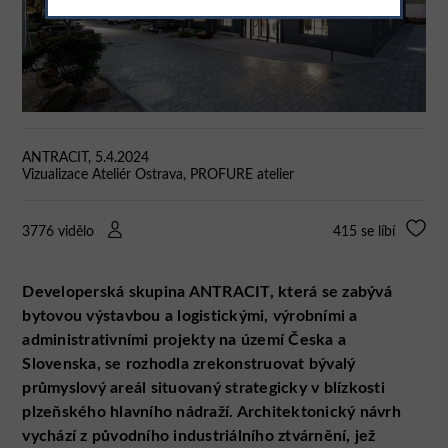
ANTRACIT, 5.4.2024
Vizualizace Ateliér Ostrava, PROFURE atelier
3776 vidělo
415
se líbí
Developerská skupina ANTRACIT, která se zabývá
bytovou výstavbou a logistickými, výrobními a
administrativními projekty na území Česka a
Slovenska, se rozhodla zrekonstruovat bývalý
průmyslový areál situovaný strategicky v blízkosti
plzeňského hlavního nádraží. Architektonický návrh
vychází z původního industriálního ztvárnění, jež