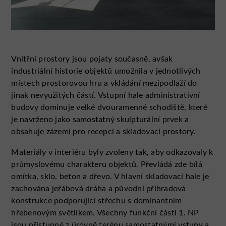
Vnitřní prostory jsou pojaty současně, avšak
industriální historie objektů umožnila v jednotlivých
místech prostorovou hru a vkládání mezipodlaží do
jinak nevyužitých částí. Vstupní hale administrativní
budovy dominuje velké dvouramenné schodiště, které
je navrženo jako samostatný skulpturální prvek a
obsahuje zázemí pro recepci a skladovací prostory.
Materiály v interiéru byly zvoleny tak, aby odkazovaly k
průmyslovému charakteru objektů. Převládá zde bílá
omítka, sklo, beton a dřevo. V hlavní skladovací hale je
zachována jeřábová dráha a původní příhradová
konstrukce podporující střechu s dominantním
hřebenovým světlíkem. Všechny funkční části 1. NP
jsou přístupné z úrovně terénu samostatnými vstupy a