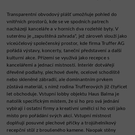
Transparentní obvodový plášť umožňuje pohled do
vnitřních prostorů, kde se ve spodních patrech
nacházejí kanceláře a v horních dva rozlehlé byty. V
suterénu je „zapuštěná zahrada“, jež zároveň slouží jako
víceúčelový společenský prostor, kde firma Truffer AG
pořádá výstavy, koncerty, taneční představení a další
kulturní akce. Přízemí se využívá jako recepce s
kancelářemi a jednací místností. Interiér dotvářejí
dřevěné podlahy, plechové dveře, ocelové schodiště
nebo skleněné zábradlí, ale dominantním prvkem
zůstává materiál, s nímž rodina Trufferových již čtyřicet
let obchoduje. Vstupní lobby objektu Haus Balma je
natolik specifickým místem, že si ho pro svá jednání
vybírají i ostatní firmy a kreativní umělci si ho volí jako
místo pro pořádání svých akcí. Vstupní místnost
doplňují posuvné plechové příčky a trojúhelníkový
recepční stůl z broušeného kamene. Naopak stěny