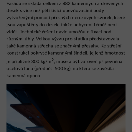
Fasáda se skládá celkem z 882 kamenných a dřevěných
desek s více než pěti tisíci upevňovacími body
vytvořenými pomocí přesných nerezových svorek, které
jsou zapuštěny do desek, takže uchycení téměř není
vidět. Technické řešení navíc umožňuje fixaci pod
různými úhly. Velkou výzvu pro statika představovala
také kamenná střecha se značnými přesahy. Ke střešní
konstrukci pokryté kamennými šindeli, jejichž hmotnost
2
je přibližně 300 kg/m
, musela být zároveň připevněna
ocelová lana (předpětí 500 kg), na která se zavěsila
kamenná opona.