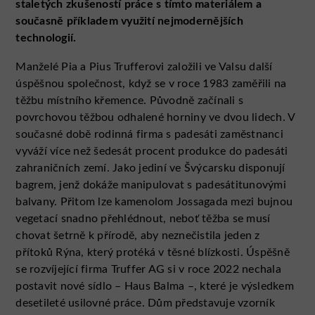
staletých zkušeností práce s tímto materiálem a
současně příkladem využití nejmodernějších
technologií.
Manželé Pia a Pius Trufferovi založili ve Valsu další
úspěšnou společnost, když se v roce 1983 zaměřili na
těžbu místního křemence. Původně začínali s
povrchovou těžbou odhalené horniny ve dvou lidech. V
současné době rodinná firma s padesáti zaměstnanci
vyváží více než šedesát procent produkce do padesáti
zahraničních zemí. Jako jediní ve Švýcarsku disponují
bagrem, jenž dokáže manipulovat s padesátitunovými
balvany. Přitom lze kamenolom Jossagada mezi bujnou
vegetací snadno přehlédnout, neboť těžba se musí
chovat šetrně k přírodě, aby neznečistila jeden z
přítoků Rýna, který protéká v těsné blízkosti. Úspěšně
se rozvíjející firma Truffer AG si v roce 2022 nechala
postavit nové sídlo – Haus Balma –, které je výsledkem
desetileté usilovné práce. Dům představuje vzorník