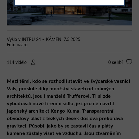
Vyšlo v INTRU 24 – KÁMEN, 7.5.2025
Foto naaro
114 vidělo
0
se líbí
Mezi těmi, kdo se rozhodli stavět ve švýcarské vesnici
Vals, proslulé díky množství staveb od známých
architektů, jsou i manželé Trufferovi. Ti si zde
vybudovali nové firemní sídlo, jež pro ně navrhl
japonský architekt Kengo Kuma. Transparentní
obvodový plášť z těžkých desek doslova překonává
gravitaci. Působí, jako by se zastavil čas a pláty
kamene zůstaly viset ve vzduchu. Jsou ztvárněním