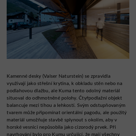
Kamenné desky (Valser Naturstein) se zpravidla
využívají jako střešní krytina, k obkladu stěn nebo na
podlahovou dlažbu, ale Kuma tento odolný materiál
situoval do odhmotněné polohy. Čtyřpodlažní objekt
balancuje mezi tíhou a lehkostí. Svým odstupňovaným
tvarem může připomínat orientální pagodu, ale použitý
materiál umožňuje stavbě splynout s okolím, aby v
horské vesnici nepůsobila jako cizorodý prvek. Při
navrhování bylo pro Kumu určující, že mají všechny