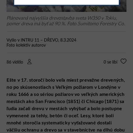
Plánovaná najvyššia drevostavba sveta W350 v Tokiu,
pomer dreva má byť až 90 %. Foto Sumitomo Forestry Co.
Vyšlo v INTRU 11 – DŘEVO, 8.3.2024
Foto kolektív autorov
86 vidělo
0
se líbí
Ešte v 17. storočí bolo veľa miest prevažne drevených,
no po skúsenostiach s Veľkým požiarom v Londýne v
roku 1666 a so sériou požiarov vo veľkých amerických
mestách ako San Francisco (1851) či Chicago (1871) sa
ľudia začali drevu v mestách vyhýbať a bolo postupne
vymenené za tehly, betón či oceľ. Lesy, ktoré boli
mnohé storočia systematicky vyťažované dostali
väčšiu ochranu a drevo sa v stavebníctve na dlhú dobu