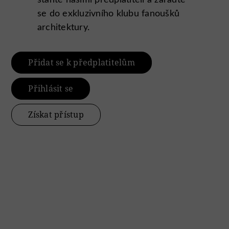
se do exkluzivního klubu fanoušků
architektury.
Přidat se k předplatitelům
Přihlásit se
Získat přístup