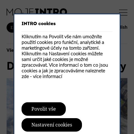
INTRO cookies
English
E-shop
Kliknutím na Povolit vše nám umožníte
použití cookies pro funkční, analytické a
marketingové účely na tomto zařízení.
Vše
Kliknutím na Nastavení cookies můžete
sami určit jaké cookies je možné
Drevo a výškové stavby
zpracovávat. Více informací o tom co jsou
cookies a jak je zpracováváme naleznete
zde -
více informací
Povolit vše
Nastavení cookies