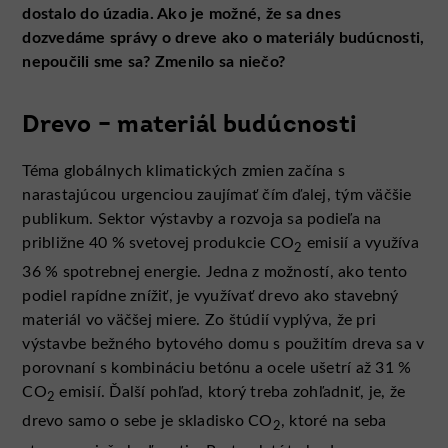
dostalo do úzadia. Ako je možné, že sa dnes
dozvedáme správy o dreve ako o materiály budúcnosti,
nepoučili sme sa? Zmenilo sa niečo?
Drevo – materiál budúcnosti
Téma globálnych klimatických zmien začína s
narastajúcou urgenciou zaujímať čím ďalej, tým väčšie
publikum. Sektor výstavby a rozvoja sa podieľa na
približne 40 % svetovej produkcie CO
emisií a využíva
2
36 % spotrebnej energie. Jedna z možností, ako tento
podiel rapídne znížiť, je využívať drevo ako stavebný
materiál vo väčšej miere. Zo štúdií vyplýva, že pri
výstavbe bežného bytového domu s použitím dreva sa v
porovnaní s kombináciu betónu a ocele ušetrí až 31 %
CO
emisií. Ďalší pohľad, ktorý treba zohľadniť, je, že
2
drevo samo o sebe je skladisko CO
, ktoré na seba
2