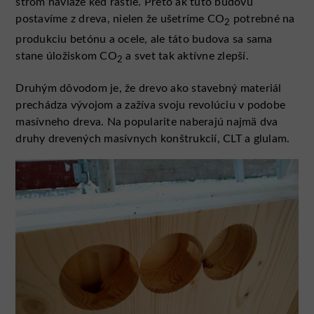
strom naviaže keď rastie. Preto ak túto budovu
postavíme z dreva, nielen že ušetríme CO
potrebné na
2
produkciu betónu a ocele, ale táto budova sa sama
stane úložiskom CO
a svet tak aktívne zlepší.
2
Druhým dôvodom je, že drevo ako stavebný materiál
prechádza vývojom a zažíva svoju revolúciu v podobe
masívneho dreva. Na popularite naberajú najmä dva
druhy drevených masívnych konštrukcií, CLT a glulam.